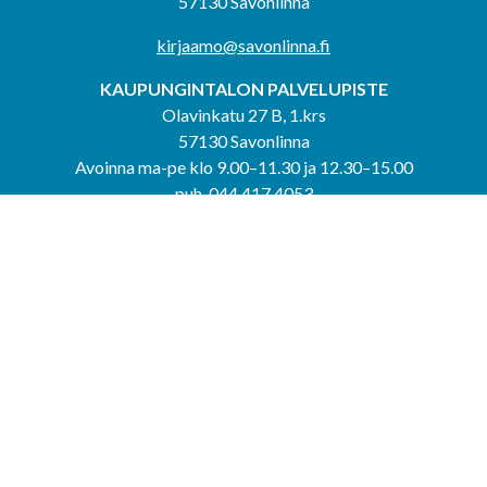
57130 Savonlinna
kirjaamo@savonlinna.fi
KAUPUNGINTALON PALVELUPISTE
Olavinkatu 27 B, 1.krs
57130 Savonlinna
Avoinna ma-pe klo 9.00–11.30 ja 12.30–15.00
puh. 044 417 4053
KERIMÄEN YHTEISPALVELUPISTE
Kerimäentie 6
58200 Kerimäki
Avoinna ke-to klo 9.00–12.00 ja 12.30–15.00.
PUNKAHARJUN YHTEISPALVELUPISTE
Kauppatie 20
58500 Punkaharju
Avoinna ma-ti klo 9.00–12.00 ja 12.30–15.30.