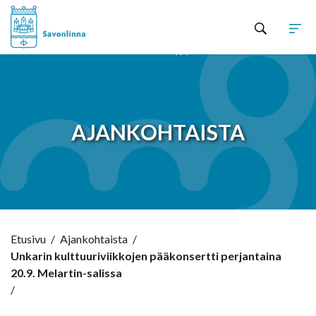
Hyppää sisältöön
AJANKOHTAISTA
Etusivu
/
Ajankohtaista
/
Unkarin kulttuuriviikkojen pääkonsertti perjantaina
20.9. Melartin-salissa
/