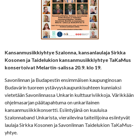
Kansanmusiikkiyhtye Szalonna, kansanlaulaja Sirkka
Kosonen ja Taidelukion kansanmusiikkiyhtye TaKaMus
konsertoivat Melartin-salissa 20.9. klo 19.
Savonlinnan ja Budapestin ensimmäisen kaupunginosan
Budavárin tuoreen ystävyyskaupunkisuhteen kunniaksi
vietetään Savonlinnassa Unkarin kulttuuriviikkoja. Värikkään
ohjelmasarjan päätapahtuma on unkarilainen
kansanmusiikkikonsertti. Esiintyjänä on kuuluisa
Szalonnaband Unkarista, vierailevina taiteilijoina esiintyvät
laulaja Sirkka Kosonen ja Savonlinnan Taidelukion TaKaMus-
yhtye.