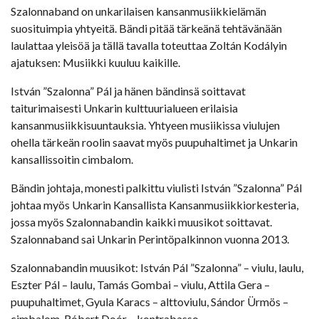
Szalonnaband on unkarilaisen kansanmusiikkielämän
suosituimpia yhtyeitä. Bändi pitää tärkeänä tehtävänään
laulattaa yleisöä ja tällä tavalla toteuttaa Zoltán Kodályin
ajatuksen: Musiikki kuuluu kaikille.
István ”Szalonna” Pál ja hänen bändinsä soittavat
taiturimaisesti Unkarin kulttuurialueen erilaisia
kansanmusiikkisuuntauksia. Yhtyeen musiikissa viulujen
ohella tärkeän roolin saavat myös puupuhaltimet ja Unkarin
kansallissoitin cimbalom.
Bändin johtaja, monesti palkittu viulisti István ”Szalonna” Pál
johtaa myös Unkarin Kansallista Kansanmusiikkiorkesteria,
jossa myös Szalonnabandin kaikki muusikot soittavat.
Szalonnaband sai Unkarin Perintöpalkinnon vuonna 2013.
Szalonnabandin muusikot: István Pál ”Szalonna” – viulu, laulu,
Eszter Pál – laulu, Tamás Gombai – viulu, Attila Gera –
puupuhaltimet, Gyula Karacs – alttoviulu, Sándor Ürmös –
cimbalom, Róbert Doór – kontrabasso.