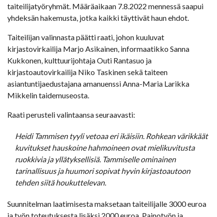
taiteilijatyöryhmät. Määräaikaan 7.8.2022 mennessä saapui
yhdeksän hakemusta, jotka kaikki täyttivät haun ehdot.
Taiteilijan valinnasta päätti raati, johon kuuluvat
kirjastovirkailija Marjo Asikainen, informaatikko Sanna
Kukkonen, kulttuurijohtaja Outi Rantasuo ja
kirjastoautovirkailija Niko Taskinen sekä taiteen
asiantuntijaedustajana amanuenssi Anna-Maria Larikka
Mikkelin taidemuseosta.
Raati perusteli valintaansa seuraavasti:
Heidi Tammisen tyyli vetoaa eri ikäisiin. Rohkean värikkäät
kuvitukset hauskoine hahmoineen ovat mielikuvitusta
ruokkivia ja yllätyksellisiä. Tammiselle ominainen
tarinallisuus ja huumori sopivat hyvin kirjastoautoon
tehden siitä houkuttelevan.
Suunnitelman laatimisesta maksetaan taiteilijalle 3000 euroa
ja työn toteutuksesta lisäksi 2000 euroa. Painotyön ja