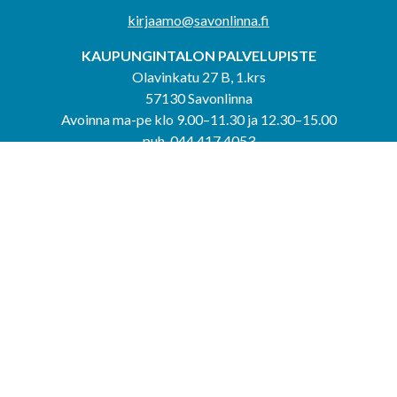
kirjaamo@savonlinna.fi
KAUPUNGINTALON PALVELUPISTE
Olavinkatu 27 B, 1.krs
57130 Savonlinna
Avoinna ma-pe klo 9.00–11.30 ja 12.30–15.00
puh. 044 417 4053
KERIMÄEN YHTEISPALVELUPISTE
Kerimäentie 6
58200 Kerimäki
Avoinna ke-to klo 9.00–12.00 ja 12.30–15.00.
PUNKAHARJUN YHTEISPALVELUPISTE
Kauppatie 20
58500 Punkaharju
Avoinna ma-ti klo 9.00–12.00 ja 12.30–15.30.