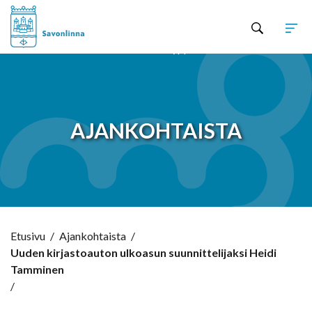
Hyppää sisältöön
AJANKOHTAISTA
Etusivu
/
Ajankohtaista
/
Uuden kirjastoauton ulkoasun suunnittelijaksi Heidi
Tamminen
/