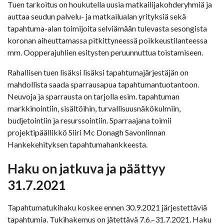
Tuen tarkoitus on houkutella uusia matkailijakohderyhmiä ja
auttaa seudun palvelu- ja matkailualan yrityksiä sekä
tapahtuma-alan toimijoita selviämään tulevasta sesongista
koronan aiheuttamassa pitkittyneessä poikkeustilanteessa
mm. Oopperajuhlien esitysten peruunnuttua toistamiseen.
Rahallisen tuen lisäksi lisäksi tapahtumajärjestäjän on
mahdollista saada sparrausapua tapahtumantuotantoon.
Neuvoja ja sparrausta on tarjolla esim. tapahtuman
markkinointiin, sisältöihin, turvallisuusnäkökulmiin,
budjetointiin ja resurssointiin. Sparraajana toimii
projektipäällikkö Siiri Mc Donagh Savonlinnan
Hankekehityksen tapahtumahankkeesta.
Haku on jatkuva ja päättyy
31.7.2021
Tapahtumatukihaku koskee ennen 30.9.2021 järjestettäviä
tapahtumia. Tukihakemus on jätettävä 7.6.–31.7.2021. Haku