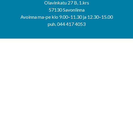
Olavinkatu 27 B, 1.krs
57130 Savonlinna
Avoinna ma-pe klo 9.00–11.30 ja 12.30–15.00
puh. 044 417 4053
KERIMÄEN YHTEISPALVELUPISTE
Kerimäentie 6
58200 Kerimäki
Avoinna ke-to klo 9.00–12.00 ja 12.30–15.00.
PUNKAHARJUN YHTEISPALVELUPISTE
Kauppatie 20
58500 Punkaharju
Avoinna ma-ti klo 9.00–12.00 ja 12.30–15.30.
Saavutettavuusseloste