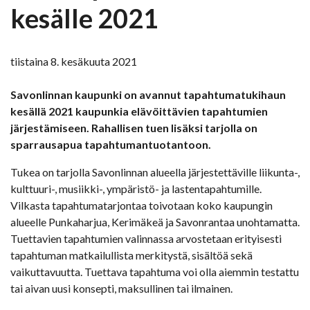
kesälle 2021
tiistaina 8. kesäkuuta 2021
Savonlinnan kaupunki on avannut tapahtumatukihaun
kesällä 2021 kaupunkia elävöittävien tapahtumien
järjestämiseen. Rahallisen tuen lisäksi tarjolla on
sparrausapua tapahtumantuotantoon.
Tukea on tarjolla Savonlinnan alueella järjestettäville liikunta-,
kulttuuri-, musiikki-, ympäristö- ja lastentapahtumille.
Vilkasta tapahtumatarjontaa toivotaan koko kaupungin
alueelle Punkaharjua, Kerimäkeä ja Savonrantaa unohtamatta.
Tuettavien tapahtumien valinnassa arvostetaan erityisesti
tapahtuman matkailullista merkitystä, sisältöä sekä
vaikuttavuutta. Tuettava tapahtuma voi olla aiemmin testattu
tai aivan uusi konsepti, maksullinen tai ilmainen.