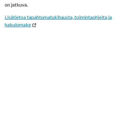
on jatkuva.
Lisätietoa tapahtumatukihausta, toimintaohjeita ja
hakulomake