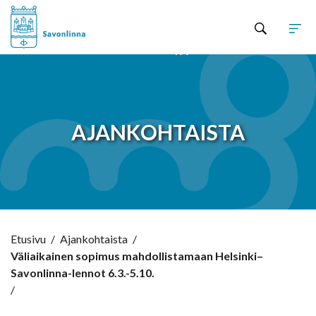
Hyppää sisältöön
AJANKOHTAISTA
Etusivu
/
Ajankohtaista
/
Väliaikainen sopimus mahdollistamaan Helsinki–
Savonlinna-lennot 6.3.-5.10.
/