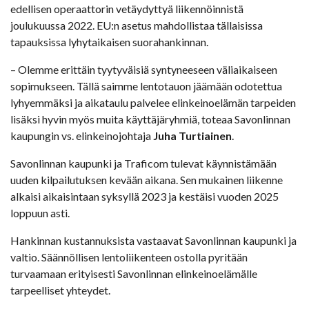
edellisen operaattorin vetäydyttyä liikennöinnistä
joulukuussa 2022. EU:n asetus mahdollistaa tällaisissa
tapauksissa lyhytaikaisen suorahankinnan.
– Olemme erittäin tyytyväisiä syntyneeseen väliaikaiseen
sopimukseen. Tällä saimme lentotauon jäämään odotettua
lyhyemmäksi ja aikataulu palvelee elinkeinoelämän tarpeiden
lisäksi hyvin myös muita käyttäjäryhmiä, toteaa Savonlinnan
kaupungin vs. elinkeinojohtaja
Juha Turtiainen
.
Savonlinnan kaupunki ja Traficom tulevat käynnistämään
uuden kilpailutuksen kevään aikana. Sen mukainen liikenne
alkaisi aikaisintaan syksyllä 2023 ja kestäisi vuoden 2025
loppuun asti.
Hankinnan kustannuksista vastaavat Savonlinnan kaupunki ja
valtio. Säännöllisen lentoliikenteen ostolla pyritään
turvaamaan erityisesti Savonlinnan elinkeinoelämälle
tarpeelliset yhteydet.