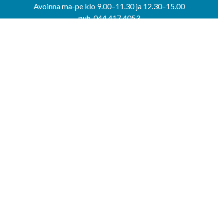
Avoinna ma-pe klo 9.00–11.30 ja 12.30–15.00
puh. 044 417 4053
KERIMÄEN YHTEISPALVELUPISTE
Kerimäentie 6
58200 Kerimäki
Avoinna ke-to klo 9.00–12.00 ja 12.30–15.00.
PUNKAHARJUN YHTEISPALVELUPISTE
Kauppatie 20
58500 Punkaharju
Avoinna ma-ti klo 9.00–12.00 ja 12.30–15.30.
Saavutettavuusseloste