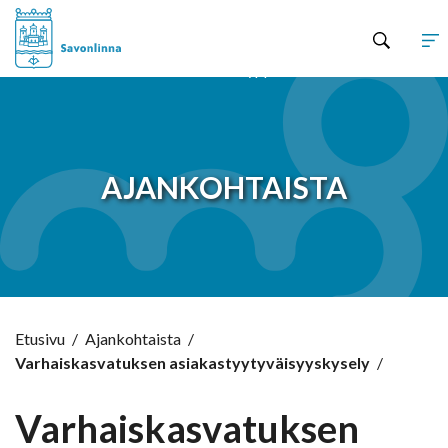
Hyppää sisältöön
AJANKOHTAISTA
Etusivu
/
Ajankohtaista
/
Varhaiskasvatuksen asiakastyytyväisyyskysely
/
Varhaiskasvatuksen