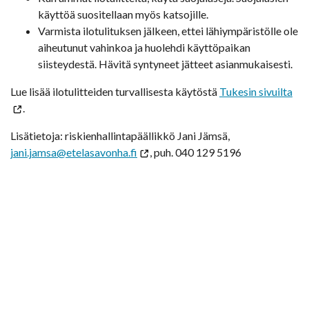
käyttöä suositellaan myös katsojille.
Varmista ilotulituksen jälkeen, ettei lähiympäristölle ole
aiheutunut vahinkoa ja huolehdi käyttöpaikan
siisteydestä. Hävitä syntyneet jätteet asianmukaisesti.
Lue lisää ilotulitteiden turvallisesta käytöstä
Tukesin sivuilta
.
Lisätietoja: riskienhallintapäällikkö Jani Jämsä,
jani.jamsa@etelasavonha.fi
, puh. 040 129 5196