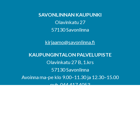
SAVONLINNAN KAUPUNKI
Olavinkatu 27
57130 Savonlinna
kirjaamo@savonlinna.fi
KAUPUNGINTALON PALVELUPISTE
Olavinkatu 27 B, 1.krs
57130 Savonlinna
Avoinna ma-pe klo 9.00–11.30 ja 12.30–15.00
puh. 044 417 4053
KERIMÄEN YHTEISPALVELUPISTE
Kerimäentie 6
58200 Kerimäki
Avoinna ke-to klo 9.00–12.00 ja 12.30–15.00.
PUNKAHARJUN YHTEISPALVELUPISTE