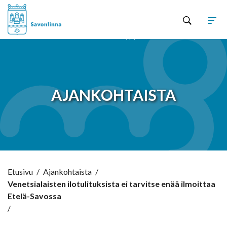
Hyppää sisältöön
AJANKOHTAISTA
Etusivu
/
Ajankohtaista
/
Venetsialaisten ilotulituksista ei tarvitse enää ilmoittaa
Etelä-Savossa
/