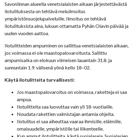
Savonlinnan alueella venetsialaisten aikaan järjestettävästä
ilotulituksesta on tehtävä meluilmoitus
ympäristönsuojelupalveluille. Ilmoitus on tehtävä
ilotulituksista aina, lukuun ottamatta Pyhän Olavin päivää ja
uuden vuoden aattoa.
Ilotulitteiden ampuminen on sallittua venetsialaisten aikaan,
jos voimassa ei ole maastopalovaroitusta. Sallittu
ampumisaika on elokuun viimeisen lauantain 31.8. ja
sunnuntain 1.9. välisenä yönä kello 18–02.
Käytä ilotulitteita turvallisesti:
Jos maastopalovaroitus on voimassa, raketteja ei saa
ampua.
Ilotulitteita saa luovuttaa vain yli 18-vuotiaille.
Noudata rakettien valmistajan antamia ohjeita.
Ilotulitus ei saa aiheuttaa vaaraa ihmisille, eläimille,
omaisuudelle, ympäristölle tai liikenteelle.
Kun ammut ilotulitteita, käytä suojalaseja. Suojalasien