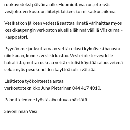
ruokavedeksi päivän ajalle. Huomioitavaa on, etteivät
vesijohtoverkostoon liitetyt laitteet toimi katkon aikana.
Vesikatkon jälkeen vedessä saattaa ilmetä värihaittaa myös
keskikaupungin verkoston alueilla lähinnä välillä Viiskulma –
Kauppatori.
Pyydämme juoksuttamaan vettä reilusti kylmävesi hanasta
niin kauan, kunnes vesi kirkastuu. Vesi ei ole terveydelle
haitallista, mutta ruskeaa vettä ei tulisi käyttää talousvetenä
sekä myös pesukoneiden käyttöä tulisi välttää.
Lisätietoa työkohteesta antaa
verkostoteknikko Juha Pietarinen 044 417 4810.
Pahoittelemme työstä aiheutuvaa häiriötä.
Savonlinnan Vesi