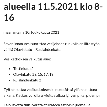
alueella 11.5.2021 klo 8-
16
maanantaina 10. toukokuuta 2021
Savonlinnan Vesi suorittaa vesijohdon runkolinjan liitostyön
välillä Olavinkatu – Ruislahdenkatu.
Vesikatkoksen vaikutus alue:
Tottinkatu 2
Olavinkatu 13, 15, 17, 18
Ruislahdenkatu 2
Työ aiheuttaa vesikatkoksen kiinteistöissä yllämainittuna
aikana. Katkos voi olla arvioitua aikaa lyhyempi tai pidempi.
Talousvettä tulisi varata etukäteen astioihin juoma- ja