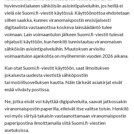
hyvinvointialueen sähköisiin asiointipalveluihin, jos heillä ei
vielä ole Suomi.fi-viestit käytössä. Käyttöönottoa ehdotetaan
siihen saakka, kunnes viranomaispostin ensisijaisesti
digitaalista vastaanottoa koskeva lainsäädäntö tulee
voimaan. Lain voimaantulon jälkeen Suomi.fi-viestit tulevat
ohjatusti käyttöön, kun henkilö tunnistautuu viranomaisen
sähköisiin asiointipalveluihin. Muutoksen arvioitu
voimaantulon ajankohta on myöhemmin vuoden 2026 aikana.
Kun otat Suomi.fi-viestit käyttöön, saat ilmoituksen
jokaisesta uudesta viestistä sähköpostiin
tai mobiilisovelluksen kautta. Näin tärkeät asiakirjat eivät
enää viivästy postissa.
Ne, jotka eivät voi käyttää digipalveluita, saavat jatkossakin
viranomaispostin paperilla, elleivät itse valitse toisin. Henkilö
voi myös siirtyä takaisin vastaanottamaan viranomaispostin
paperipostina ilmoittamalla siitä Suomi.fi-viestien
asetuksissa.