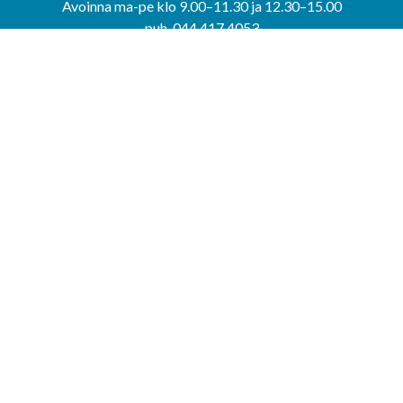
Avoinna ma-pe klo 9.00–11.30 ja 12.30–15.00
puh. 044 417 4053
KERIMÄEN YHTEISPALVELUPISTE
Kerimäentie 6
58200 Kerimäki
Avoinna ke-to klo 9.00–12.00 ja 12.30–15.00.
PUNKAHARJUN YHTEISPALVELUPISTE
Kauppatie 20
58500 Punkaharju
Avoinna ma-ti klo 9.00–12.00 ja 12.30–15.30.
Saavutettavuusseloste