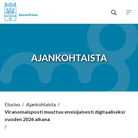
Hyppää sisältöön
AJANKOHTAISTA
Etusivu
/
Ajankohtaista
/
Viranomaisposti muuttuu ensisijaisesti digitaaliseksi
vuoden 2026 aikana
/