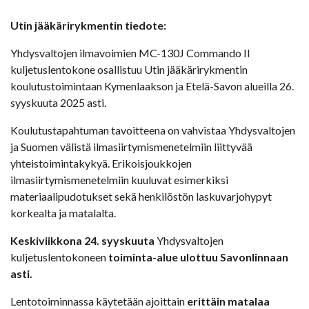
Utin jääkärirykmentin tiedote:
Yhdysvaltojen ilmavoimien MC-130J Commando II
kuljetuslentokone osallistuu Utin jääkärirykmentin
koulutustoimintaan Kymenlaakson ja Etelä-Savon alueilla 26.
syyskuuta 2025 asti.
Koulutustapahtuman tavoitteena on vahvistaa Yhdysvaltojen
ja Suomen välistä ilmasiirtymismenetelmiin liittyvää
yhteistoimintakykyä. Erikoisjoukkojen
ilmasiirtymismenetelmiin kuuluvat esimerkiksi
materiaalipudotukset sekä henkilöstön laskuvarjohypyt
korkealta ja matalalta.
Keskiviikkona 24. syyskuuta
Yhdysvaltojen
kuljetuslentokoneen
toiminta-alue ulottuu Savonlinnaan
asti.
Lentotoiminnassa käytetään ajoittain
erittäin matalaa