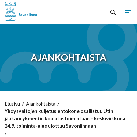
Hyppää sisältöön
AJANKOHTAISTA
Etusivu
/
Ajankohtaista
/
Yhdysvaltojen kuljetuslentokone osallistuu Utin
jääkärirykmentin koulutustoimintaan – keskiviikkona
24.9. toiminta-alue ulottuu Savonlinnaan
/