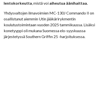
lentokorkeutta
, mistä voi
aiheutua äänihaittaa.
Yhdysvaltojen ilmavoimien MC-130J Commando II on
osallistunut aiemmin Utin jääkärirykmentin
koulutustoimintaan vuoden 2025 tammikuussa. Lisäksi
konetyyppi oli mukana Suomessa elo-syyskuussa
järjestetyssä Southern Griffin 25 -harjoituksessa.