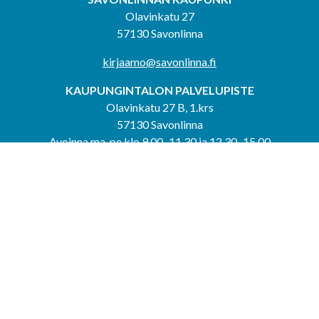
Olavinkatu 27
57130 Savonlinna
kirjaamo@savonlinna.fi
KAUPUNGINTALON PALVELUPISTE
Olavinkatu 27 B, 1.krs
57130 Savonlinna
Avoinna ma-pe klo 9.00–11.30 ja 12.30–15.00
puh. 044 417 4053
KERIMÄEN YHTEISPALVELUPISTE
Kerimäentie 6
58200 Kerimäki
Avoinna ke-to klo 9.00–12.00 ja 12.30–15.00.
PUNKAHARJUN YHTEISPALVELUPISTE
Kauppatie 20
58500 Punkaharju