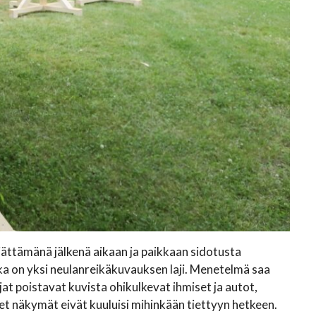
ättämänä jälkenä aikaan ja paikkaan sidotusta
a on yksi neulanreikäkuvauksen laji. Menetelmä saa
jat poistavat kuvista ohikulkevat ihmiset ja autot,
et näkymät eivät kuuluisi mihinkään tiettyyn hetkeen.