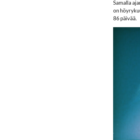
Samalla aja
on höyrykuu
86 päivää.