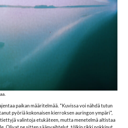
aa.
aajentaa paikan määritelmää. ”Kuvissa voi nähdä tutun
anut pyöriä kokonaisen kierroksen auringon ympäri”,
tiettyjä valintoja etukäteen, mutta menetelmä altistaa
. Olivat ne sitten säänvaihtelut, tölkin rikki nokkinut