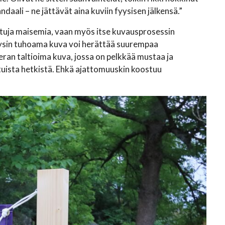
aali – ne jättävät aina kuviin fyysisen jälkensä.”
ttuja maisemia, vaan myös itse kuvausprosessin
ysin tuhoama kuva voi herättää suurempaa
eran taltioima kuva, jossa on pelkkää mustaa ja
dotuista hetkistä. Ehkä ajattomuuskin koostuu