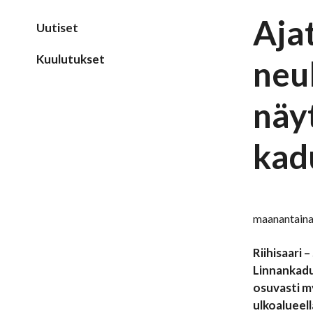
Aja
Uutiset
Kuulutukset
neu
näy
kad
maanantaina
Riihisaari
Linnankadun
osuvasti m
ulkoalueell