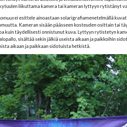
kytuulen liikuttama kamera tai kameran lyttyyn rytistänyt vand
ttomuus
ei esittele ainoastaan solarigrafiamenetelmällä kuva
muutta. Kameran sisään päässeen kosteuden osittain tai tä
oa kuin täydellisesti onnistunut kuva. Lyttyyn rytistetyn kam
opallo, sisältää sekin jälkiä useista aikaan ja paikkoihin si
sta aikaan ja paikkaan sidotuista hetkistä.