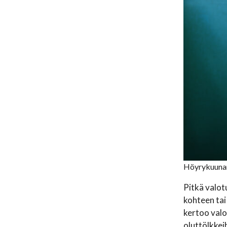
Höyrykuunar
Pitkä valot
kohteen tai
kertoo valo
oluttölkkei