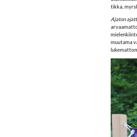
tikka, myrs
Ajaton aja
arvaamatto
mielenkiint
muutama val
lukemattomi