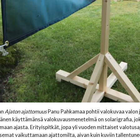
an
Ajaton ajattomuus
Panu Pahkamaa pohtii valokuvaa valon j
änen käyttämänsä valokuvausmenetelmä on solarigrafia, jok
maan ajasta. Erityispitkät, jopa yli vuoden mittaiset valotusa
emat vaikuttamaan ajattomilta, aivan kuin kuviin tallentune