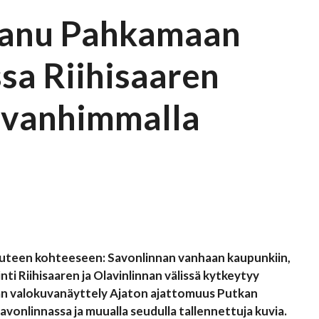
Panu Pahkamaan
sa Riihisaaren
n vanhimmalla
 uuteen kohteeseen: Savonlinnan vanhaan kaupunkiin,
ti Riihisaaren ja Olavinlinnan välissä kytkeytyy
aan valokuvanäyttely Ajaton ajattomuus Putkan
avonlinnassa ja muualla seudulla tallennettuja kuvia.