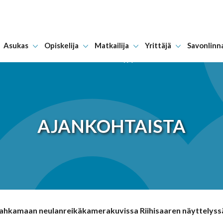
Asukas
Opiskelija
Matkailija
Yrittäjä
Savonlinn
Hyppää sisältöön
AJANKOHTAISTA
ahkamaan neulanreikäkamerakuvissa Riihisaaren näyttelyssä