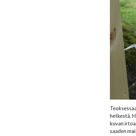
Teoksessa
hetkestä. H
kuvan irtoa
saaden mais