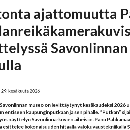
tonta ajattomuutta 
lanreikäkamerakuvis
ttelyssä Savonlinna
ulla
 29. kesäkuuta 2026
 – Savonlinnan museo on levittäytynyt kesäkaudeksi 2026
 entiseen kaupunginputkaan ja sen pihalle. ”Putkan” sijain
yös näyttelyn Savonlinna-kuvien aiheisiin. Panu Pahkam
a esittelee kokonaisuuden hitaalla valokuvaustekniikalla S