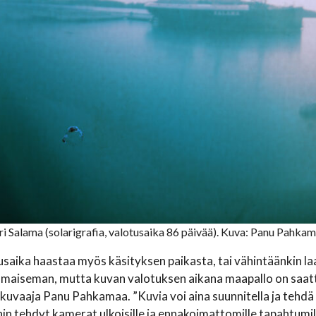
i Salama (solarigrafia, valotusaika 86 päivää). Kuva: Panu Pahkam
usaika haastaa myös käsityksen paikasta, tai vähintäänkin l
 maiseman, mutta kuvan valotuksen aikana maapallo on saatt
kuvaaja Panu Pahkamaa. ”Kuvia voi aina suunnitella ja tehdä 
hin tehdyt kamerat ulkoisille ja ennakoimattomille tapahtumille