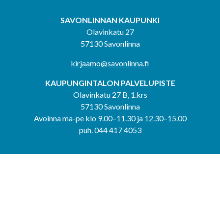
SAVONLINNAN KAUPUNKI
Olavinkatu 27
57130 Savonlinna
kirjaamo@savonlinna.fi
KAUPUNGINTALON PALVELUPISTE
Olavinkatu 27 B, 1.krs
57130 Savonlinna
Avoinna ma-pe klo 9.00–11.30 ja 12.30–15.00
puh. 044 417 4053
KERIMÄEN YHTEISPALVELUPISTE
Kerimäentie 6
58200 Kerimäki
Avoinna ke-to klo 9.00–12.00 ja 12.30–15.00.
PUNKAHARJUN YHTEISPALVELUPISTE