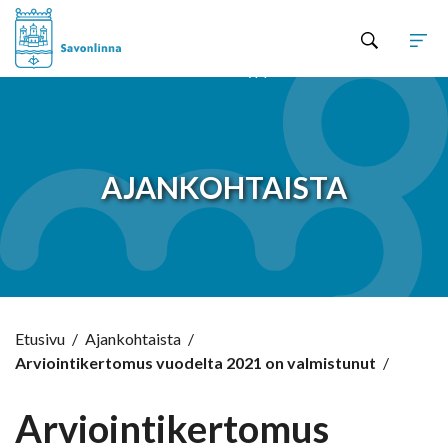
Hyppää sisältöön
AJANKOHTAISTA
Etusivu
/
Ajankohtaista
/
Arviointikertomus vuodelta 2021 on valmistunut
/
Arviointikertomus