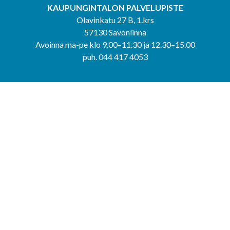
KAUPUNGINTALON PALVELUPISTE
Olavinkatu 27 B, 1.krs
57130 Savonlinna
Avoinna ma-pe klo 9.00–11.30 ja 12.30–15.00
puh. 044 417 4053
KERIMÄEN YHTEISPALVELUPISTE
Kerimäentie 6
58200 Kerimäki
Avoinna ke-to klo 9.00–12.00 ja 12.30–15.00.
PUNKAHARJUN YHTEISPALVELUPISTE
Kauppatie 20
58500 Punkaharju
Avoinna ma-ti klo 9.00–12.00 ja 12.30–15.30.
Saavutettavuusseloste