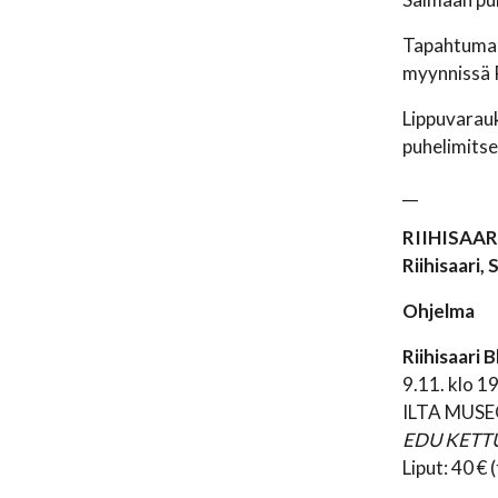
Tapahtumaa 
myynnissä R
Lippuvarauk
puhelimits
__
RIIHISAAR
Riihisaari,
Ohjelma
Riihisaari B
9.11. klo 19
ILTA MUSE
EDU KETT
Liput: 40 €