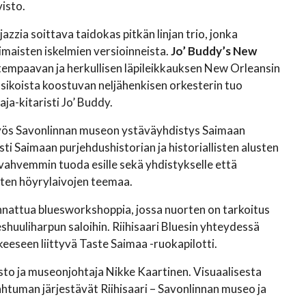
isto.
zia soittava taidokas pitkän linjan trio, jonka
imaisten iskelmien versioinneista.
Jo’ Buddy’s New
empaavan ja herkullisen läpileikkauksen New Orleansin
sikoista koostuvan neljähenkisen orkesterin tuo
ja-kitaristi Jo’ Buddy.
 myös Savonlinnan museon ystäväyhdistys Saimaan
ti Saimaan purjehdushistorian ja historiallisten alusten
ahvemmin tuoda esille sekä yhdistykselle että
isten höyrylaivojen teemaa.
unnattua bluesworkshoppia, jossa nuorten on tarkoitus
shuuliharpun saloihin. Riihisaari Bluesin yhteydessä
seen liittyvä Taste Saimaa -ruokapilotti.
o ja museonjohtaja Nikke Kaartinen. Visuaalisesta
htuman järjestävät Riihisaari – Savonlinnan museo ja