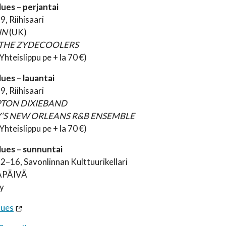
Blues – perjantai
9, Riihisaari
IN
(UK)
& THE ZYDECOOLERS
(Yhteislippu pe + la 70 €)
Blues – lauantai
9, Riihisaari
TON DIXIEBAND
Y’S NEW ORLEANS R&B ENSEMBLE
(Yhteislippu pe + la 70 €)
Blues – sunnuntai
12–16, Savonlinnan Kulttuurikellari
APÄIVÄ
y
lues