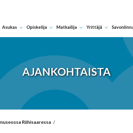
Asukas
Opiskelija
Matkailija
Yrittäjä
Savonlinn
Hyppää sisältöön
AJANKOHTAISTA
 museossa Riihisaaressa
/