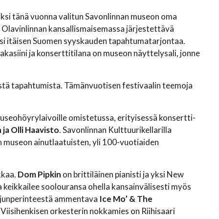
si tänä vuonna valitun Savonlinnan museon oma
a, Olavinlinnan kansallismaisemassa järjestettävä
ksi itäisen Suomen syyskauden tapahtumatarjontaa.
kasiini ja konserttitilana on museon näyttelysali, jonne
vistä tapahtumista. Tämänvuotisen festivaalin teemoja
museohöyrylaivoille omistetussa, erityisessä konsertti-
a Olli Haavisto
. Savonlinnan Kulttuurikellarilla
 museon ainutlaatuisten, yli 100-vuotiaiden
kkaa.
Dom Pipkin
on brittiläinen pianisti ja yksi New
a keikkailee soolouransa ohella kansainvälisesti myös
cajunperinteestä ammentava
Ice Mo’ & The
. Viisihenkisen orkesterin nokkamies on Riihisaari