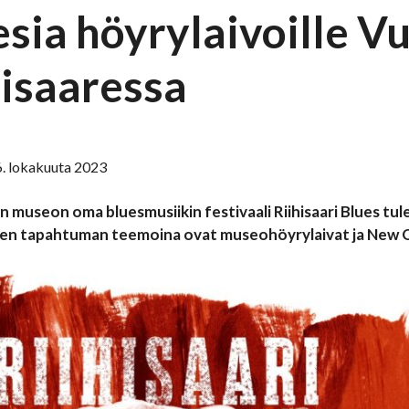
esia höyrylaivoille 
hisaaressa
6. lokakuuta 2023
 museon oma bluesmusiikin festivaali Riihisaari Blues tul
en tapahtuman teemoina ovat museohöyrylaivat ja New O