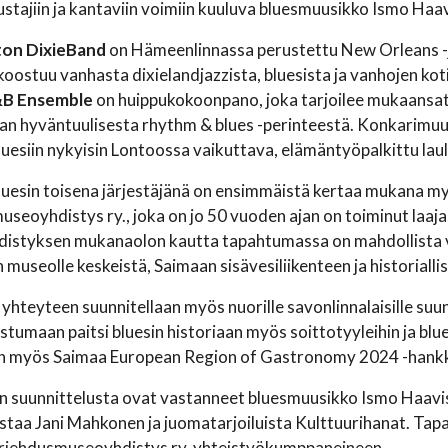
ustajiin ja kantaviin voimiin kuuluva bluesmuusikko Ismo Haav
on DixieBand
on Hämeenlinnassa perustettu New Orleans -jaz
koostuu vanhasta dixielandjazzista, bluesista ja vanhojen kot
&B Ensemble
on huippukokoonpano, joka tarjoilee mukaansat
van hyväntuulisesta rhythm & blues -perinteestä. Konkarimuu
Bluesiin nykyisin Lontoossa vaikuttava, elämäntyöpalkittu laula
Bluesin toisena järjestäjänä on ensimmäistä kertaa mukana
seoyhdistys ry., joka on jo 50 vuoden ajan on toiminut laajas
distyksen mukanaolon kautta tapahtumassa on mahdollista v
 museolle keskeistä, Saimaan sisävesiliikenteen ja historiall
 yhteyteen suunnitellaan myös nuorille savonlinnalaisille su
stumaan paitsi bluesin historiaan myös soittotyyleihin ja blue
n myös Saimaa European Region of Gastronomy 2024 -hankkee
 suunnittelusta ovat vastanneet bluesmuusikko Ismo Haavist
staa Jani Mahkonen ja juomatarjoiluista Kulttuurihanat. Tapa
rjehdusmuseoyhdistys ry. yhteistyökumppaneineen.