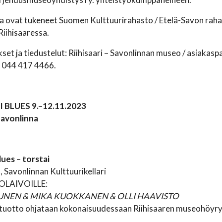
ovat tukeneet Suomen Kulttuurirahasto / Etelä-Savon rahas
iihisaaressa.
set ja tiedustelut: Riihisaari – Savonlinnan museo / asiakaspa
e 044 417 4466.
I BLUES 9.–12.11.2023
 Savonlinna
lues – torstai
, Savonlinnan Kulttuurikellari
OLAIVOILLE:
UNEN & MIKA KUOKKANEN & OLLI HAAVISTO
 (tuotto ohjataan kokonaisuudessaan Riihisaaren museohöyry