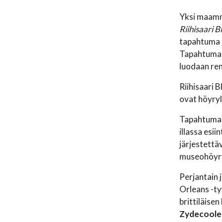
Yksi maamm
Riihisaari B
tapahtuma 
Tapahtuman 
luodaan re
Riihisaari 
ovat höyryl
Tapahtuman
illassa esi
järjestettä
museohöyry
Perjantain 
Orleans -ty
brittiläis
Zydecoole