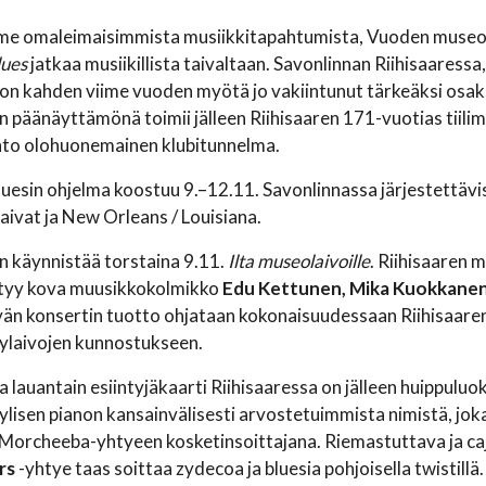
e omaleimaisimmista musiikkitapahtumista, Vuoden museok
lues
jatkaa musiikillista taivaltaan. Savonlinnan Riihisaaress
on kahden viime vuoden myötä jo vakiintunut tärkeäksi osa
päänäyttämönä toimii jälleen Riihisaaren 171-vuotias tiilima
nto olohuonemainen klubitunnelma.
Bluesin ohjelma koostuu 9.–12.11. Savonlinnassa järjestettä
aivat ja New Orleans / Louisiana.
 käynnistää torstaina 9.11.
Ilta museolaivoille
. Riihisaaren 
intyy kova muusikkokolmikko
Edu Kettunen, Mika Kuokkanen j
vän konsertin tuotto ohjataan kokonaisuudessaan Riihisaaren
laivojen kunnostukseen.
ja lauantain esiintyjäkaarti Riihisaaressa on jälleen huippuluo
ylisen pianon kansainvälisesti arvostetuimmista nimistä, jok
en Morcheeba-yhtyeen kosketinsoittajana. Riemastuttava ja 
rs
-yhtye taas soittaa zydecoa ja bluesia pohjoisella twistillä