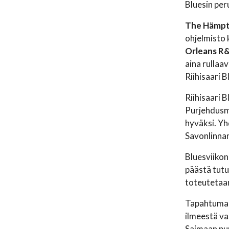
Bluesin per
The Hämpt
ohjelmisto 
Orleans R
aina rullaa
Riihisaari 
Riihisaari 
Purjehdusmu
hyväksi. Yh
Savonlinnan
Bluesviikon
päästä tutu
toteutetaa
Tapahtuman
ilmeestä va
Saimaan pu