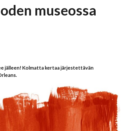
Vuoden museossa
ee jälleen! Kolmatta kertaa järjestettävän
rleans.