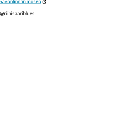
– Savonlinnan museo
@riihisaariblues