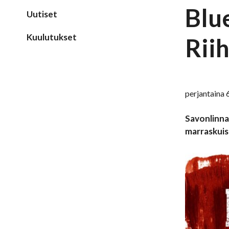
Blu
Uutiset
Kuulutukset
Rii
perjantaina 
Savonlinnan
marraskuis