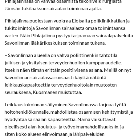
Pihlajalinnalla on vahvaa osaamista tekonivelkirurgiasta
Jämsän Jokilaakson sairaalan toiminnan ajalta.
Pihlajalinna puolestaan vuokraa Eloisalta poliklinikkatilan ja
tukitoimintoja Savonlinnan sairaalasta omaa toimintaansa
varten. Näin Pihlajalinna pystyy tarjoamaan sairaalapalveluita
Savonlinnan lääkärikeskuksen toiminnan tukena.
– Savonlinnan alueella on vahva poliittinenkin tahtotila
julkisen ja yksityisen terveydenhuollon kumppanuudelle.
Itsekin näen tämän erittäin positiivisena asiana. Meillä on nyt
Savonlinnan sairaalassa runsaasti käyttämätöntä
leikkauskapasiteettia terveydenhuoltolain muutosten
seurauksena, Kuosmanen muistuttaa.
Leikkaustoiminnan säilyminen Savonlinnassa tarjoaa työtä
hoitohenkilökunnalle, mahdollistaa osaamisen kehittymistä ja
hyödyntää sairaalan kapasiteettia. Nämä vaikuttavat
oleellisesti alan koulutus- ja työvoimamahdollisuuksiin, ja
siten koko alueen elinvoimaan ja lähipalveluiden