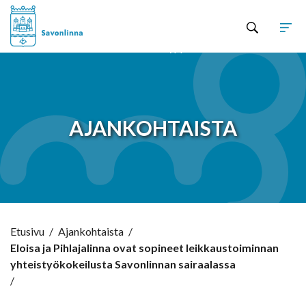
Hyppää sisältöön
AJANKOHTAISTA
Etusivu
/
Ajankohtaista
/
Eloisa ja Pihlajalinna ovat sopineet leikkaustoiminnan
yhteistyökokeilusta Savonlinnan sairaalassa
/