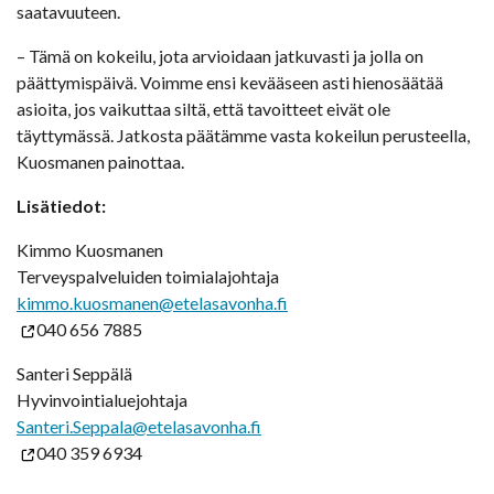
saatavuuteen.
– Tämä on kokeilu, jota arvioidaan jatkuvasti ja jolla on
päättymispäivä. Voimme ensi kevääseen asti hienosäätää
asioita, jos vaikuttaa siltä, että tavoitteet eivät ole
täyttymässä. Jatkosta päätämme vasta kokeilun perusteella,
Kuosmanen painottaa.
Lisätiedot:
Kimmo Kuosmanen
Terveyspalveluiden toimialajohtaja
kimmo.kuosmanen@etelasavonha.fi
040 656 7885
Santeri Seppälä
Hyvinvointialuejohtaja
Santeri.Seppala@etelasavonha.fi
040 359 6934