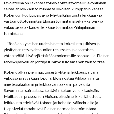
tavoitteena on rakentaa toimiva yhteistyömalli Savonlinnan
sairaalan leikkaustoiminnasta ulkoisen kumppanin kanssa.
Kokeiluun kuuluu päivä- ja lyhytjälkihoitoista leikkaus- ja
vastaanottotoimintaa Eloisan toimintana sekä yksityis- ja
vakuutusasiakkaiden leikkaustoimintaa Pihlajalinnan
toimintana.
– Tässä on kyse ihan uudenlaisesta kokeilusta julkisen ja
yksityisen terveydenhuollon resurssien ja osaamisen
yhteistyöllä. Hyötyjä etsitään molemmille osapuolille, Eloisan
terveyspalvelujen johtaja
Kimmo Kuosmanen
taustoittaa.
Kokeilu alkaa pienimuotoisesti yhtenä leikkauspäivänä
viikossa jo syyskuun lopulla. Eloisa ostaa Pihlajalinnalta
anestesialääkärin ja leikkaavan lääkärin palveluita
Savonlinnan sairaalassa tehtäviin tekonivelleikkauksiin.
Muilta osin prosessi on Eloisan, eli esimerkiksi lähetteet,
leikkausta edeltävät toimet, jatkohoito, välinehuolto ja
tilapalvelut tapahtuvat Eloisan normaalina toimintana.