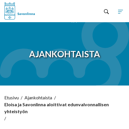
Hyppää sisältöön
AJANKOHTAISTA
Etusivu
/
Ajankohtaista
/
Eloisa ja Savonlinna aloittivat edunvalvonnallisen
yhteistyön
/