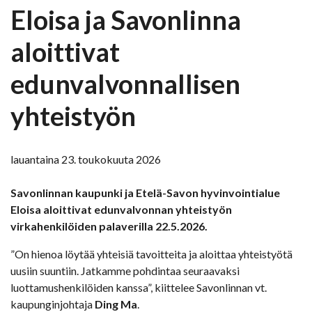
Eloisa ja Savonlinna
aloittivat
edunvalvonnallisen
yhteistyön
lauantaina 23. toukokuuta 2026
Savonlinnan kaupunki ja Etelä-Savon hyvinvointialue
Eloisa aloittivat edunvalvonnan yhteistyön
virkahenkilöiden palaverilla 22.5.2026.
”On hienoa löytää yhteisiä tavoitteita ja aloittaa yhteistyötä
uusiin suuntiin. Jatkamme pohdintaa seuraavaksi
luottamushenkilöiden kanssa”, kiittelee Savonlinnan vt.
kaupunginjohtaja
Ding Ma
.