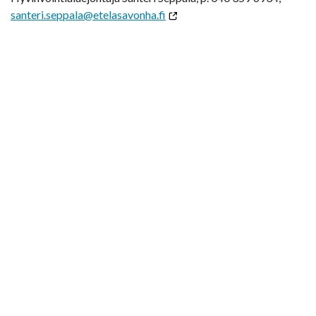
santeri.seppala@etelasavonha.fi