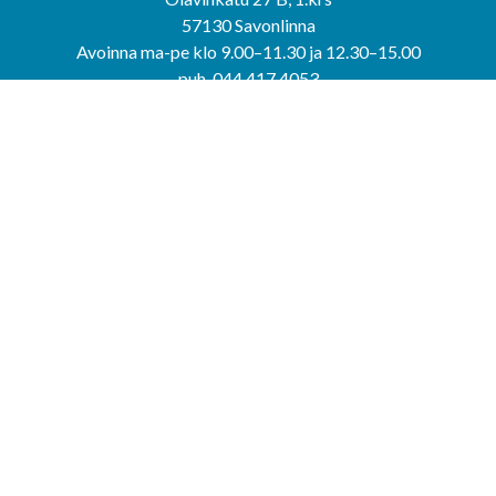
57130 Savonlinna
Avoinna ma-pe klo 9.00–11.30 ja 12.30–15.00
puh. 044 417 4053
KERIMÄEN YHTEISPALVELUPISTE
Kerimäentie 6
58200 Kerimäki
Avoinna ke-to klo 9.00–12.00 ja 12.30–15.00.
PUNKAHARJUN YHTEISPALVELUPISTE
Kauppatie 20
58500 Punkaharju
Avoinna ma-ti klo 9.00–12.00 ja 12.30–15.30.
Saavutettavuusseloste