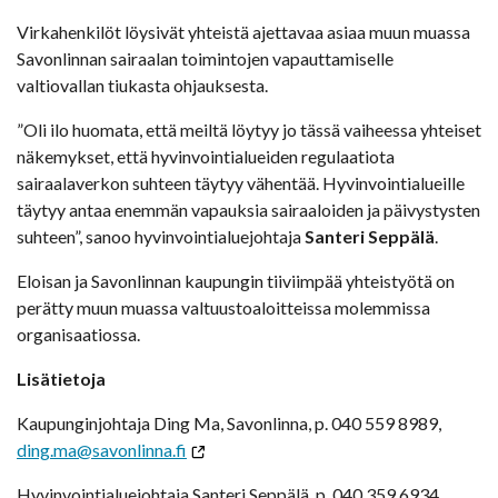
Virkahenkilöt löysivät yhteistä ajettavaa asiaa muun muassa
Savonlinnan sairaalan toimintojen vapauttamiselle
valtiovallan tiukasta ohjauksesta.
”Oli ilo huomata, että meiltä löytyy jo tässä vaiheessa yhteiset
näkemykset, että hyvinvointialueiden regulaatiota
sairaalaverkon suhteen täytyy vähentää. Hyvinvointialueille
täytyy antaa enemmän vapauksia sairaaloiden ja päivystysten
suhteen”, sanoo hyvinvointialuejohtaja
Santeri Seppälä
.
Eloisan ja Savonlinnan kaupungin tiiviimpää yhteistyötä on
perätty muun muassa valtuustoaloitteissa molemmissa
organisaatiossa.
Lisätietoja
Kaupunginjohtaja Ding Ma, Savonlinna, p. 040 559 8989,
ding.ma@savonlinna.fi
Hyvinvointialuejohtaja Santeri Seppälä, p. 040 359 6934,