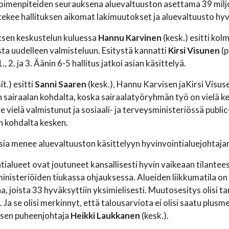
toimenpiteiden seurauksena aluevaltuuston asettama 39 milj
ekee hallituksen aikomat lakimuutokset ja aluevaltuusto h
ksen keskustelun kuluessa
Hannu Karvinen
(kesk.) esitti ko
ta uudelleen valmisteluun. Esitystä kannatti
Kirsi Visunen
(p
, 2. ja 3. Äänin 6-5 hallitus jatkoi asian käsittelyä.
it.) esitti
Sanni Saaren
(kesk.), Hannu Karvisen jaKirsi Visu
 sairaalan kohdalta, koska sairaalatyöryhmän työ on vielä kes
le vielä valmistunut ja sosiaali- ja terveysministeriössä publ
n kohdalta kesken.
sia menee aluevaltuuston käsittelyyn hyvinvointialuejohtaja
tialueet ovat joutuneet kansallisesti hyvin vaikeaan tilant
inisteriöiden tiukassa ohjauksessa. Alueiden liikkumatila on hy
a, joista 33 hyväksyttiin yksimielisesti. Muutosesitys olisi 
 Ja se olisi merkinnyt, että talousarviota ei olisi saatu plu
ksen puheenjohtaja
Heikki Laukkanen
(kesk.).