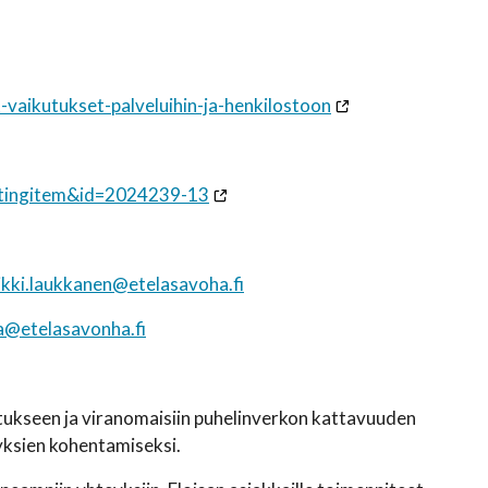
-vaikutukset-palveluihin-ja-henkilostoon
etingitem&id=2024239-13
ikki.laukkanen@etelasavoha.fi
la@etelasavonha.fi
itukseen ja viranomaisiin puhelinverkon kattavuuden
yksien kohentamiseksi.