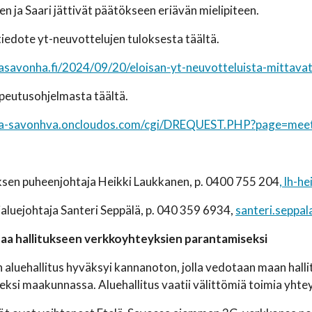
en ja Saari jättivät päätökseen eriävän mielipiteen.
tiedote yt-neuvottelujen tuloksesta täältä.
lasavonha.fi/2024/09/20/eloisan-yt-neuvotteluista-mittavat
opeutusohjelmasta täältä.
tela-savonhva.oncloudos.com/cgi/DREQUEST.PHP?page=me
ksen puheenjohtaja Heikki Laukkanen, p. 0400 755 204
,
lh-he
aluejohtaja Santeri Seppälä, p. 040 359 6934,
santeri.seppa
oaa hallitukseen verkkoyhteyksien parantamiseksi
 aluehallitus hyväksyi kannanoton, jolla vedotaan maan hall
ksi maakunnassa. Aluehallitus vaatii välittömiä toimia yhte