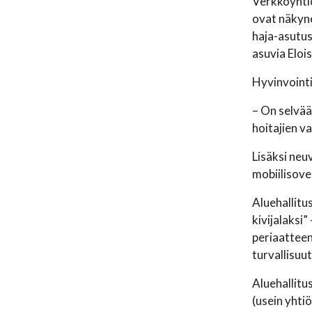
Verkkoyhtiö
ovat näkyn
haja-asutus
asuvia Eloi
Hyvinvointi
– On selvää
hoitajien v
Lisäksi neu
mobiilisove
Aluehallitu
kivijalaksi
periaatteen
turvallisuu
Aluehallitu
(usein yhti