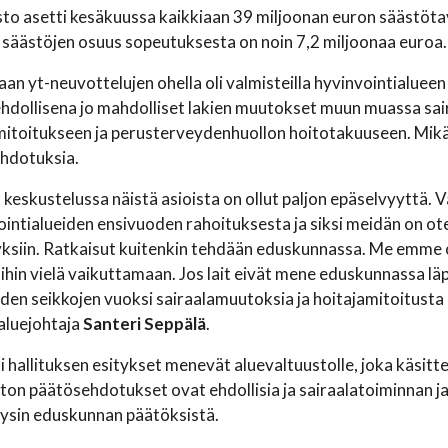
to asetti kesäkuussa kaikkiaan 39 miljoonan euron säästötav
säästöjen osuus sopeutuksesta on noin 7,2 miljoonaa euroa.
an yt-neuvottelujen ohella oli valmisteilla hyvinvointialu
hdollisena jo mahdolliset lakien muutokset muun muassa sai
toitukseen ja perusterveydenhuollon hoitotakuuseen. Mikäli näi
ehdotuksia.
a keskustelussa näistä asioista on ollut paljon epäselvyyttä. 
ointialueiden ensivuoden rahoituksesta ja siksi meidän on o
ksiin. Ratkaisut kuitenkin tehdään eduskunnassa. Me emme o
hin vielä vaikuttamaan. Jos lait eivät mene eduskunnassa läp
den seikkojen vuoksi sairaalamuutoksia ja hoitajamitoitusta
aluejohtaja
Santeri Seppälä
.
 hallituksen esitykset menevät aluevaltuustolle, joka käsit
ton päätösehdotukset ovat ehdollisia ja sairaalatoiminnan j
äysin eduskunnan päätöksistä.