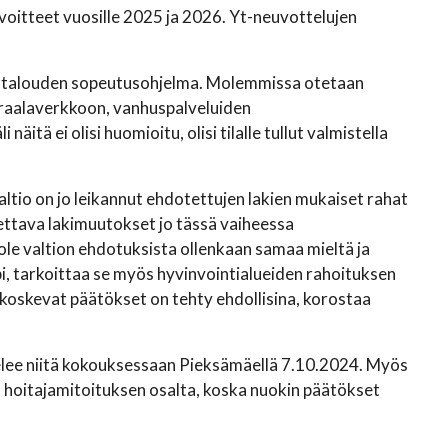
oitteet vuosille 2025 ja 2026. Yt-neuvottelujen
een talouden sopeutusohjelma. Molemmissa otetaan
raalaverkkoon, vanhuspalveluiden
tä ei olisi huomioitu, olisi tilalle tullut valmistella
Valtio on jo leikannut ehdotettujen lakien mukaiset rahat
tettava lakimuutokset jo tässä vaiheessa
le valtion ehdotuksista ollenkaan samaa mieltä ja
i, tarkoittaa se myös hyvinvointialueiden rahoituksen
 koskevat päätökset on tehty ehdollisina, korostaa
telee niitä kokouksessaan Pieksämäellä 7.10.2024. Myös
a hoitajamitoituksen osalta, koska nuokin päätökset