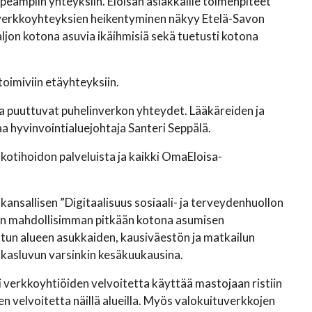
ampiin yhteyksiin. Eloisan asiakkaille toimenpiteet
 verkkoyhteyksien heikentyminen näkyy Etelä-Savon
paljon kotona asuvia ikäihmisiä sekä tuetusti kotona
oimiviin etäyhteyksiin.
sta puuttuvat puhelinverkon yhteydet. Lääkäreiden ja
a hyvinvointialuejohtaja Santeri Seppälä.
kotihoidon palveluista ja kaikki OmaEloisa-
kansallisen ”Digitaalisuus sosiaali- ja terveydenhuollon
sten mahdollisimman pitkään kotona asumisen
tun alueen asukkaiden, kausiväestön ja matkailun
sukasluvun varsinkin kesäkuukausina.
 verkkoyhtiöiden velvoitetta käyttää mastojaan ristiin
n velvoitetta näillä alueilla. Myös valokuituverkkojen