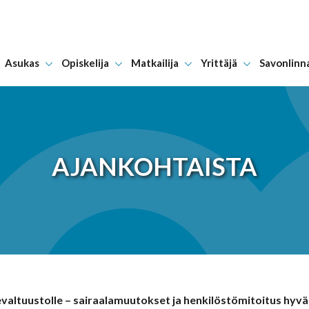
Asukas
Opiskelija
Matkailija
Yrittäjä
Savonlinn
Hyppää sisältöön
AJANKOHTAISTA
uevaltuustolle – sairaalamuutokset ja henkilöstömitoitus hyväk