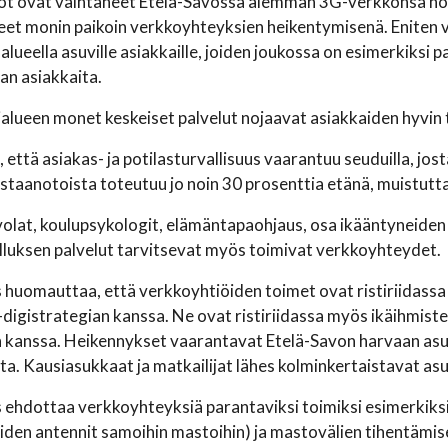
t ovat vaihtaneet Etelä-Savossa aiemman 3G-verkkonsa nope
eet monin paikoin verkkoyhteyksien heikentymisenä. Eniten
alueella asuville asiakkaille, joiden joukossa on esimerkiksi 
san asiakkaita.
alueen monet keskeiset palvelut nojaavat asiakkaiden hyvin t
, että asiakas- ja potilasturvallisuus vaarantuu seuduilla, jo
astaanotoista toteutuu jo noin 30 prosenttia etänä, muistutta
volat, koulupsykologit, elämäntapaohjaus, osa ikääntyneiden 
lluksen palvelut tarvitsevat myös toimivat verkkoyhteydet.
s huomauttaa, että verkkoyhtiöiden toimet ovat ristiriidassa 
” -digistrategian kanssa. Ne ovat ristiriidassa myös ikäihmi
 kanssa. Heikennykset vaarantavat Etelä-Savon harvaan asu
tta. Kausiasukkaat ja matkailijat lähes kolminkertaistavat a
s ehdottaa verkkoyhteyksiä parantaviksi toimiksi esimerkiksi
öiden antennit samoihin mastoihin) ja mastovälien tihentämise