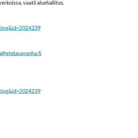
erkoissa, vaatii aluehallitus.
eting&id=2024239
la@etelasavonha.fi
eting&id=2024239