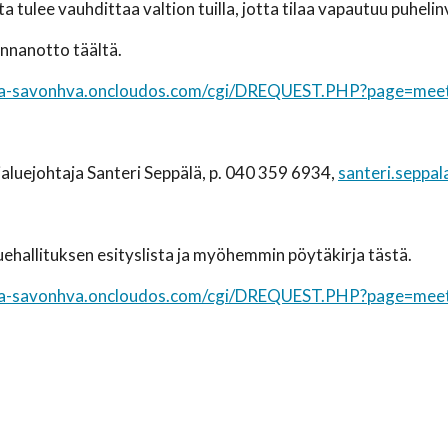
 tulee vauhdittaa valtion tuilla, jotta tilaa vapautuu puhelinv
annanotto täältä.
tela-savonhva.oncloudos.com/cgi/DREQUEST.PHP?page=me
aluejohtaja Santeri Seppälä, p. 040 359 6934,
santeri.seppa
uehallituksen esityslista ja myöhemmin pöytäkirja tästä.
tela-savonhva.oncloudos.com/cgi/DREQUEST.PHP?page=me