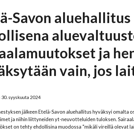
ä-Savon aluehallitus 
ollisena aluevaltuust
raalamuutokset ja he
ksytään vain, jos lai
 30. syyskuuta 2024
styksen jälkeen Etelä-Savon aluehallitus hyväksyi omalta 
met ja niihin liittyneiden yt-neuvotteluiden tuloksen. Saira
kset on tehty ehdollisina muodossa ”mikäli vireillä olevat