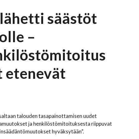
lähetti säästöt
olle –
nkilöstömitoitus
t etenevät
osaltaan talouden tasapainottamisen uudet
alamuutokset ja henkilöstömitoituksesta riippuvat
 lainsäädäntömuutokset hyväksytään”.