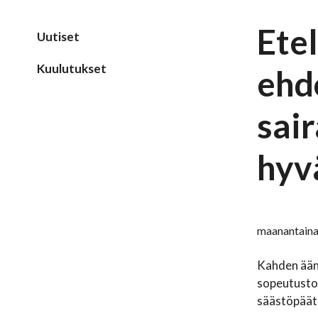
Etel
Uutiset
Kuulutukset
ehd
sai
hyvä
maanantaina
Kahden ääne
sopeutustoi
säästöpäätö