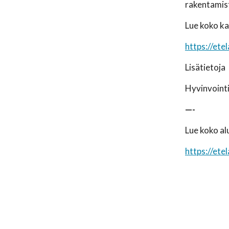
rakentamista
Lue koko k
https://e
Lisätietoja
Hyvinvointi
—-
Lue koko al
https://e