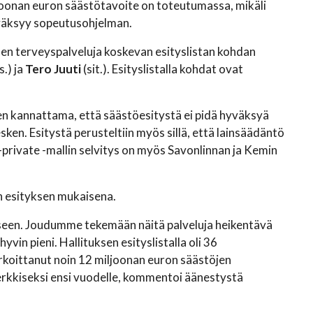
oonan euron säästötavoite on toteutumassa, mikäli
yväksyy sopeutusohjelman.
lmen terveyspalveluja koskevan esityslistan kohdan
s.) ja
Tero Juuti
(sit.). Esityslistalla kohdat ovat
sen kannattama, että säästöesitystä ei pidä hyväksyä
ken. Esitystä perusteltiin myös sillä, että lainsäädäntö
ic-private -mallin selvitys on myös Savonlinnan ja Kemin
n esityksen mukaisena.
eeseen. Joudumme tekemään näitä palveluja heikentävä
vin pieni. Hallituksen esityslistalla oli 36
tarkoittanut noin 12 miljoonan euron säästöjen
smerkkiseksi ensi vuodelle, kommentoi äänestystä