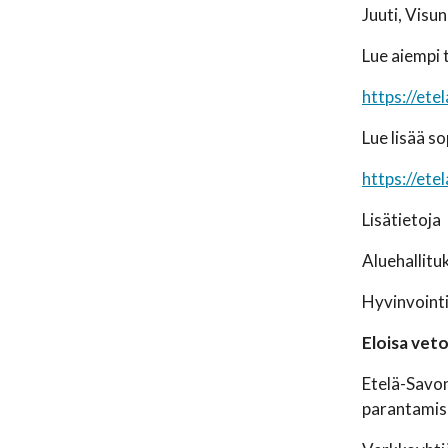
Juuti, Visun
Lue aiempi 
https://ete
Lue lisää s
https://e
Lisätietoja
Aluehallitu
Hyvinvointi
Eloisa vet
Etelä-Savon
parantamise