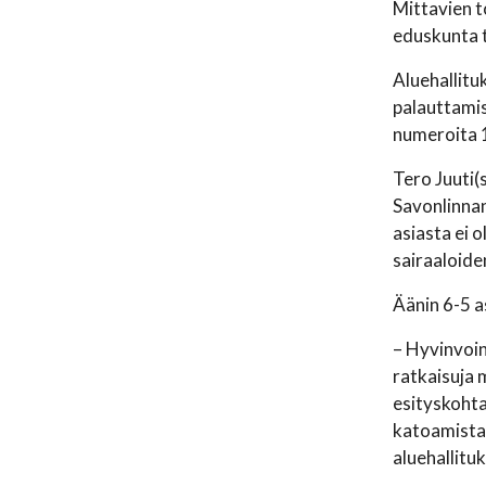
Mittavien 
eduskunta t
Aluehallitu
palauttamis
numeroita 1.
Tero Juuti(s
Savonlinnan
asiasta ei o
sairaaloide
Äänin 6-5 a
– Hyvinvoin
ratkaisuja m
esityskohta
katoamista.
aluehallitu