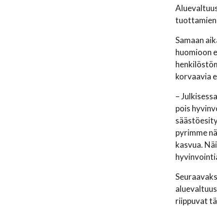
Aluevaltuus
tuottamien 
Samaan aika
huomioon e
henkilöstömi
korvaavia 
– Julkisess
pois hyvinv
säästöesity
pyrimme näi
kasvua. Näi
hyvinvointi
Seuraavaksi
aluevaltuus
riippuvat t