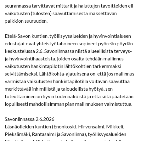
seurannassa tarvittavat mittarit ja haluttujen tavoitteiden eli
vaikutusten (tulosten) saavuttamisesta maksettavan
palkkion suuruuden.
Etelä-Savon kuntien, työllisyysalueiden ja hyvinvointialueen
edustajat ovat yhteistyötahoineen sopineet pyöreän pöydän
keskustelussa 2.6. Savonlinnassa niistä alueellisista terveys-
ja hyvinvointihaasteista, joiden osalta tehdään mallinnus
vaikutusten hankintapilotin lähtökohtien tarkemmaksi
selvittämiseksi. Lähtökohta-ajatuksena on, että jos mallinnus
varmistaa vaikutusten hankintapilotilla voitavan saavuttaa
merkittävää inhimillistä ja taloudellista hyötyä, sen
toteuttaminen on hyvin todennäköistä ja että siitä päätetään
lopullisesti mahdollisimman pian mallinnuksen valmistuttua.
Savonlinnassa 2.6.2026
Läsnäolleiden kuntien (Enonkoski, Hirvensalmi, Mikkeli,
Pieksämäki, Rantasalmi ja Savonlinna), työllisyysalueiden