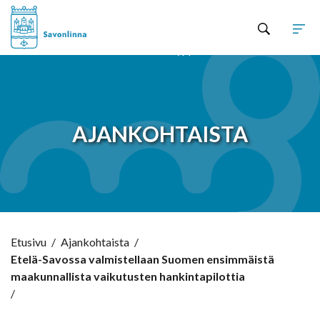
Hyppää sisältöön
AJANKOHTAISTA
Etusivu
/
Ajankohtaista
/
Etelä-Savossa valmistellaan Suomen ensimmäistä
maakunnallista vaikutusten hankintapilottia
/