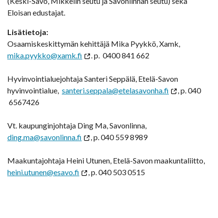
(Keski-Savo, Mikkelin seutu ja Savonlinnan seutu) sekä
Eloisan edustajat.
Lisätietoja:
Osaamiskeskittymän kehittäjä Mika Pyykkö, Xamk,
mika.pyykko@xamk.fi
. p. 0400 841 662
Hyvinvointialuejohtaja Santeri Seppälä, Etelä-Savon
hyvinvointialue,
santeri.seppala@etelasavonha.fi
, p. 040
6567426
Vt. kaupunginjohtaja Ding Ma, Savonlinna,
ding.ma@savonlinna.fi
, p. 040 559 8989
Maakuntajohtaja Heini Utunen, Etelä-Savon maakuntaliitto,
heini.utunen@esavo.fi
, p. 040 503 0515