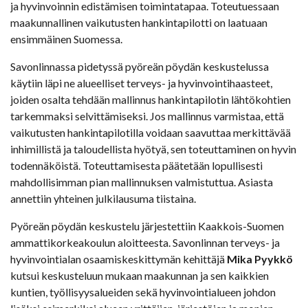
ja hyvinvoinnin edistämisen toimintatapaa. Toteutuessaan
maakunnallinen vaikutusten hankintapilotti on laatuaan
ensimmäinen Suomessa.
Savonlinnassa pidetyssä pyöreän pöydän keskustelussa
käytiin läpi ne alueelliset terveys- ja hyvinvointihaasteet,
joiden osalta tehdään mallinnus hankintapilotin lähtökohtien
tarkemmaksi selvittämiseksi. Jos mallinnus varmistaa, että
vaikutusten hankintapilotilla voidaan saavuttaa merkittävää
inhimillistä ja taloudellista hyötyä, sen toteuttaminen on hyvin
todennäköistä. Toteuttamisesta päätetään lopullisesti
mahdollisimman pian mallinnuksen valmistuttua. Asiasta
annettiin yhteinen julkilausuma tiistaina.
Pyöreän pöydän keskustelu järjestettiin Kaakkois-Suomen
ammattikorkeakoulun aloitteesta. Savonlinnan terveys- ja
hyvinvointialan osaamiskeskittymän kehittäjä
Mika Pyykkö
kutsui keskusteluun mukaan maakunnan ja sen kaikkien
kuntien, työllisyysalueiden sekä hyvinvointialueen johdon