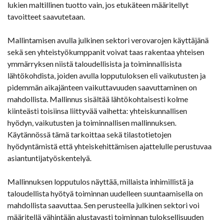
lukien maltillinen tuotto vain, jos etukäteen määritellyt
tavoitteet saavutetaan.
Mallintamisen avulla julkinen sektori verovarojen käyttäjänä
sekä sen yhteistyökumppanit voivat taas rakentaa yhteisen
ymmärryksen niistä taloudellisista ja toiminnallisista
lähtökohdista, joiden avulla lopputuloksen eli vaikutusten ja
pidemmän aikajänteen vaikuttavuuden saavuttaminen on
mahdollista. Mallinnus sisältää lähtökohtaisesti kolme
kiinteästi toisiinsa liittyvää vaihetta: yhteiskunnallisen
hyödyn, vaikutusten ja toiminnallisen mallinnuksen.
Käytännössä tämä tarkoittaa sekä tilastotietojen
hyödyntämistä että yhteiskehittämisen ajattelulle perustuvaa
asiantuntijatyöskentelyä.
Mallinnuksen lopputulos näyttää, millaista inhimillistä ja
taloudellista hyötyä toiminnan uudelleen suuntaamisella on
mahdollista saavuttaa. Sen perusteella julkinen sektori voi
määritellä vähintään alustavasti toiminnan tuloksellisuuden