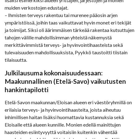
lisäksi esimerkiksi alueen yrittäjien, järjestöjen ja monien
muiden verkostojen edustajat.
– Ihmisten terveys rakentuu tai murenee pääosin arjen
ympäristöissä, joihin taas vaikuttavat hyvin monet eri tekijät
ja toimijat. Siksi oli äärimmäisen tärkeää rakentaa kutsuttujen
tahojen välille mahdollisimman yhteistä näkemystä
merkittävimmistä terveys- ja hyvinvointihaasteista sekä
tulevaisuuden mahdollisuuksista, Pyykkö taustoitti tiistain
tilaisuutta.
Julkilausuma kokonaisuudessaan:
Maakunnallinen (Etelä-Savo) vaikutusten
hankintapilotti
Etelä-Savon maakunnan/Eloisan alueen eri väestöryhmillä on
erilaisia terveys- ja hyvinvointihaasteita, joista aiheutuu
inhimillisen haitan lisäksi huomattavia kustannuksia sekä
Eloisalle että alueen kunnille. Monien edellä mainittujen
haasteiden esiintyvyyttä voitaisiin kuitenkin vähentää