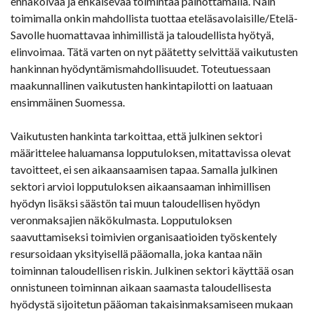
ennakoivaa ja ehkäisevää toimintaa painottamalla. Näin
toimimalla onkin mahdollista tuottaa eteläsavolaisille/Etelä-
Savolle huomattavaa inhimillistä ja taloudellista hyötyä,
elinvoimaa. Tätä varten on nyt päätetty selvittää vaikutusten
hankinnan hyödyntämismahdollisuudet. Toteutuessaan
maakunnallinen vaikutusten hankintapilotti on laatuaan
ensimmäinen Suomessa.
Vaikutusten hankinta tarkoittaa, että julkinen sektori
määrittelee haluamansa lopputuloksen, mitattavissa olevat
tavoitteet, ei sen aikaansaamisen tapaa. Samalla julkinen
sektori arvioi lopputuloksen aikaansaaman inhimillisen
hyödyn lisäksi säästön tai muun taloudellisen hyödyn
veronmaksajien näkökulmasta. Lopputuloksen
saavuttamiseksi toimivien organisaatioiden työskentely
resursoidaan yksityisellä pääomalla, joka kantaa näin
toiminnan taloudellisen riskin. Julkinen sektori käyttää osan
onnistuneen toiminnan aikaan saamasta taloudellisesta
hyödystä sijoitetun pääoman takaisinmaksamiseen mukaan