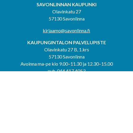
SAVONLINNAN KAUPUNKI
Olavinkatu 27
57130 Savonlinna
kirjaamo@savonlinna.fi
KAUPUNGINTALON PALVELUPISTE
Olavinkatu 27 B, 1.krs
57130 Savonlinna
Avoinna ma-pe klo 9.00–11.30 ja 12.30–15.00
puh. 044 417 4053
KERIMÄEN YHTEISPALVELUPISTE
Kerimäentie 6
58200 Kerimäki
Avoinna ke-to klo 9.00–12.00 ja 12.30–15.00.
PUNKAHARJUN YHTEISPALVELUPISTE
Kauppatie 20