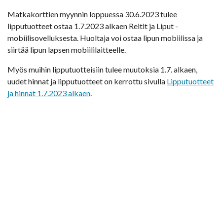
Matkakorttien myynnin loppuessa 30.6.2023 tulee
lipputuotteet ostaa 1.7.2023 alkaen Reitit ja Liput -
mobiilisovelluksesta. Huoltaja voi ostaa lipun mobiilissa ja
siirtää lipun lapsen mobiililaitteelle.
Myös muihin lipputuotteisiin tulee muutoksia 1.7. alkaen,
uudet hinnat ja lipputuotteet on kerrottu sivulla
Lipputuotteet
ja hinnat 1.7.2023 alkaen
.