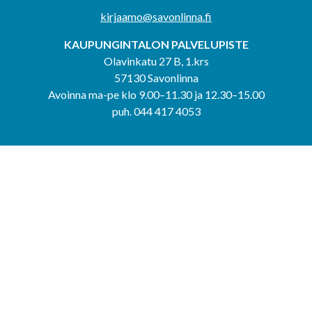
kirjaamo@savonlinna.fi
KAUPUNGINTALON PALVELUPISTE
Olavinkatu 27 B, 1.krs
57130 Savonlinna
Avoinna ma-pe klo 9.00–11.30 ja 12.30–15.00
puh. 044 417 4053
KERIMÄEN YHTEISPALVELUPISTE
Kerimäentie 6
58200 Kerimäki
Avoinna ke-to klo 9.00–12.00 ja 12.30–15.00.
PUNKAHARJUN YHTEISPALVELUPISTE
Kauppatie 20
58500 Punkaharju
Avoinna ma-ti klo 9.00–12.00 ja 12.30–15.30.