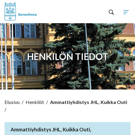
Hyppää sisältöön
HENKILÖN TIEDOT
Etusivu
/
Henkilöt
/
Ammattiyhdistys JHL, Kuikka Outi
/
Ammattiyhdistys JHL, Kuikka Outi,