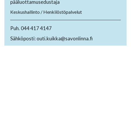
pääluottamusedustaja
Keskushallinto / Henkilöstöpalvelut
Puh. 044 417 4147
Sähköposti: outi.kuikka@savonlinna.fi