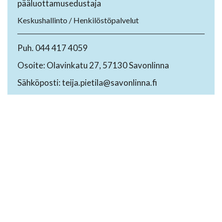
pääluottamusedustaja
Keskushallinto / Henkilöstöpalvelut
Puh. 044 417 4059
Osoite: Olavinkatu 27, 57130 Savonlinna
Sähköposti: teija.pietila@savonlinna.fi