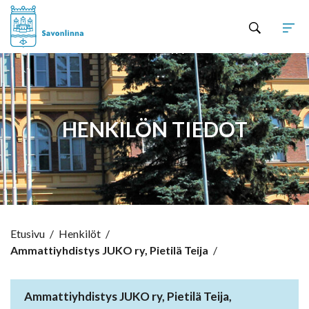
Hyppää sisältöön
HENKILÖN TIEDOT
Etusivu
/
Henkilöt
/
Ammattiyhdistys JUKO ry, Pietilä Teija
/
Ammattiyhdistys JUKO ry, Pietilä Teija,