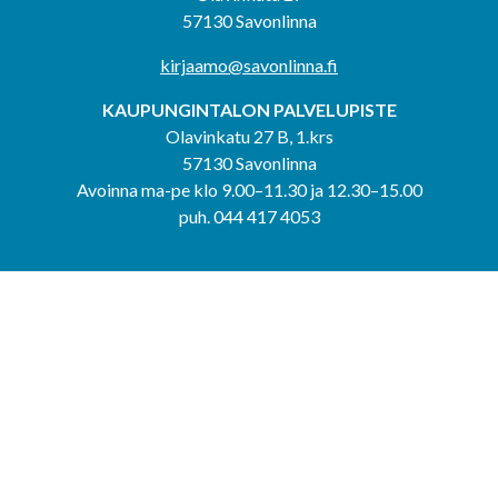
57130 Savonlinna
kirjaamo@savonlinna.fi
KAUPUNGINTALON PALVELUPISTE
Olavinkatu 27 B, 1.krs
57130 Savonlinna
Avoinna ma-pe klo 9.00–11.30 ja 12.30–15.00
puh. 044 417 4053
KERIMÄEN YHTEISPALVELUPISTE
Kerimäentie 6
58200 Kerimäki
Avoinna ke-to klo 9.00–12.00 ja 12.30–15.00.
PUNKAHARJUN YHTEISPALVELUPISTE
Kauppatie 20
58500 Punkaharju
Avoinna ma-ti klo 9.00–12.00 ja 12.30–15.30.