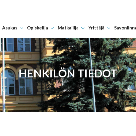
Asukas
Opiskelija
Matkailija
Yrittäjä
Savonlinn
Hyppää sisältöön
HENKILÖN TIEDOT