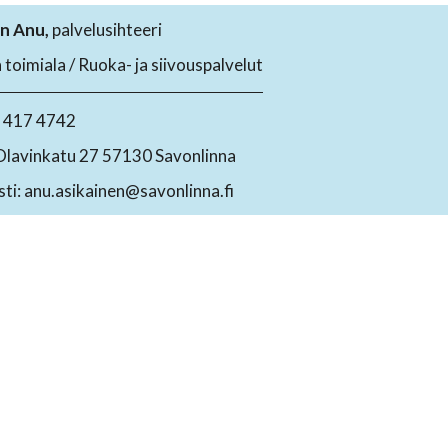
n Anu,
palvelusihteeri
toimiala / Ruoka- ja siivouspalvelut
4 417 4742
Olavinkatu 27 57130 Savonlinna
ti: anu.asikainen@savonlinna.fi