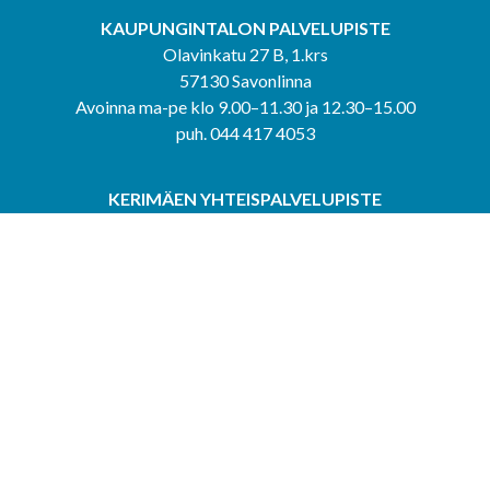
KAUPUNGINTALON PALVELUPISTE
Olavinkatu 27 B, 1.krs
57130 Savonlinna
Avoinna ma-pe klo 9.00–11.30 ja 12.30–15.00
puh. 044 417 4053
KERIMÄEN YHTEISPALVELUPISTE
Kerimäentie 6
58200 Kerimäki
Avoinna ke-to klo 9.00–12.00 ja 12.30–15.00.
PUNKAHARJUN YHTEISPALVELUPISTE
Kauppatie 20
58500 Punkaharju
Avoinna ma-ti klo 9.00–12.00 ja 12.30–15.30.
Saavutettavuusseloste