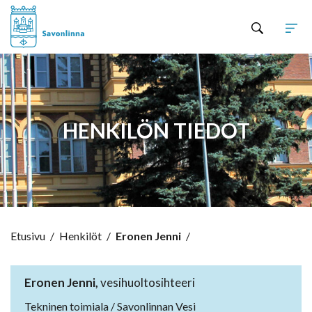
Hyppää sisältöön
HENKILÖN TIEDOT
Etusivu
/
Henkilöt
/
Eronen Jenni
/
Eronen Jenni,
vesihuoltosihteeri
Tekninen toimiala / Savonlinnan Vesi