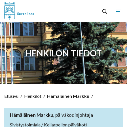
Hyppää sisältöön
HENKILÖN TIEDOT
Etusivu
/
Henkilöt
/
Hämäläinen Markku
/
Hämäläinen Markku,
päiväkodinjohtaja
Sivistystoimiala / Kellarpellon päiväkoti