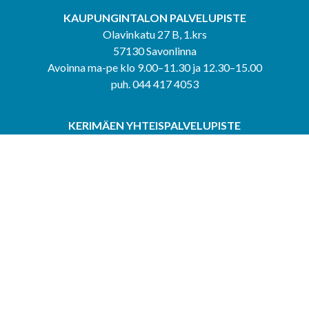
KAUPUNGINTALON PALVELUPISTE
Olavinkatu 27 B, 1.krs
57130 Savonlinna
Avoinna ma-pe klo 9.00–11.30 ja 12.30–15.00
puh. 044 417 4053
KERIMÄEN YHTEISPALVELUPISTE
Kerimäentie 6
58200 Kerimäki
Avoinna ke-to klo 9.00–12.00 ja 12.30–15.00.
PUNKAHARJUN YHTEISPALVELUPISTE
Kauppatie 20
58500 Punkaharju
Avoinna ma-ti klo 9.00–12.00 ja 12.30–15.30.
Saavutettavuusseloste