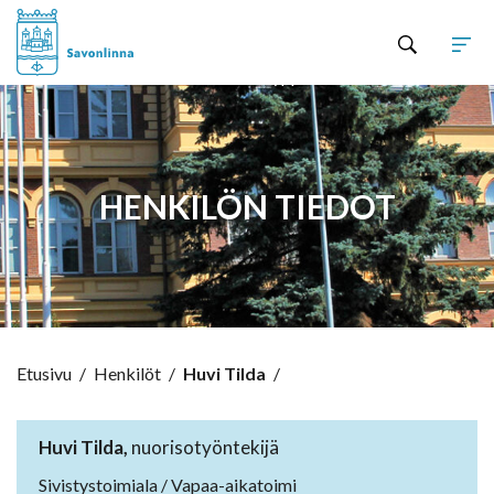
Hyppää sisältöön
HENKILÖN TIEDOT
Etusivu
/
Henkilöt
/
Huvi Tilda
/
Huvi Tilda,
nuorisotyöntekijä
Sivistystoimiala / Vapaa-aikatoimi