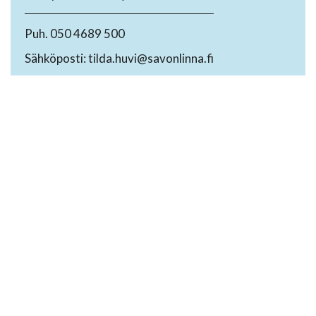
Puh. 050 4689 500
Sähköposti: tilda.huvi@savonlinna.fi