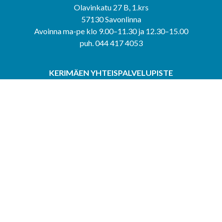
Olavinkatu 27 B, 1.krs
57130 Savonlinna
Avoinna ma-pe klo 9.00–11.30 ja 12.30–15.00
puh. 044 417 4053
KERIMÄEN YHTEISPALVELUPISTE
Kerimäentie 6
58200 Kerimäki
Avoinna ke-to klo 9.00–12.00 ja 12.30–15.00.
PUNKAHARJUN YHTEISPALVELUPISTE
Kauppatie 20
58500 Punkaharju
Avoinna ma-ti klo 9.00–12.00 ja 12.30–15.30.
Saavutettavuusseloste