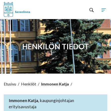
Hyppää sisältöön
HENKILÖN TIEDOT
Etusivu
/
Henkilöt
/
Immonen Katja
/
Immonen Katja,
kaupunginjohtajan
erityisavustaja