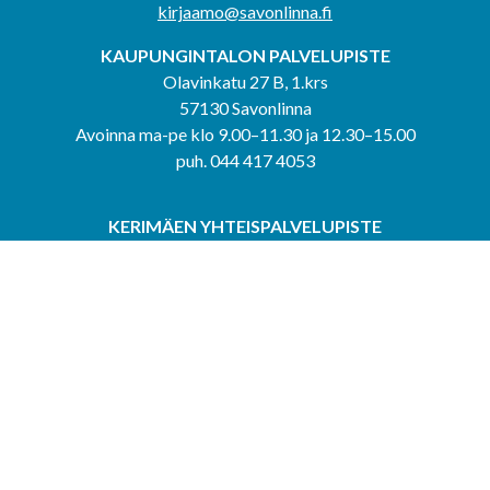
kirjaamo@savonlinna.fi
KAUPUNGINTALON PALVELUPISTE
Olavinkatu 27 B, 1.krs
57130 Savonlinna
Avoinna ma-pe klo 9.00–11.30 ja 12.30–15.00
puh. 044 417 4053
KERIMÄEN YHTEISPALVELUPISTE
Kerimäentie 6
58200 Kerimäki
Avoinna ke-to klo 9.00–12.00 ja 12.30–15.00.
PUNKAHARJUN YHTEISPALVELUPISTE
Kauppatie 20
58500 Punkaharju
Avoinna ma-ti klo 9.00–12.00 ja 12.30–15.30.