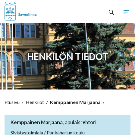
Hyppää sisältöön
HENKILÖN TIEDOT
Etusivu
/
Henkilöt
/
Kemppainen Marjaana
/
Kemppainen Marjaana,
apulaisrehtori
Sivistystoimiala / Punkaharjun koulu