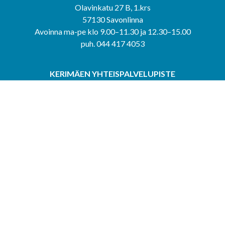
Olavinkatu 27 B, 1.krs
57130 Savonlinna
Avoinna ma-pe klo 9.00–11.30 ja 12.30–15.00
puh. 044 417 4053
KERIMÄEN YHTEISPALVELUPISTE
Kerimäentie 6
58200 Kerimäki
Avoinna ke-to klo 9.00–12.00 ja 12.30–15.00.
PUNKAHARJUN YHTEISPALVELUPISTE
Kauppatie 20
58500 Punkaharju
Avoinna ma-ti klo 9.00–12.00 ja 12.30–15.30.
Saavutettavuusseloste