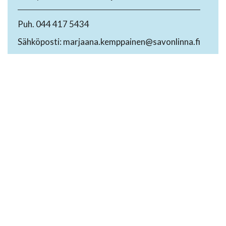
Puh. 044 417 5434
Sähköposti: marjaana.kemppainen@savonlinna.fi