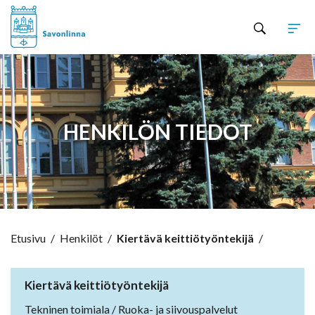
Hyppää sisältöön
HENKILÖN TIEDOT
Etusivu
/
Henkilöt
/
Kiertävä keittiötyöntekijä
/
Kiertävä keittiötyöntekijä
Tekninen toimiala / Ruoka- ja siivouspalvelut