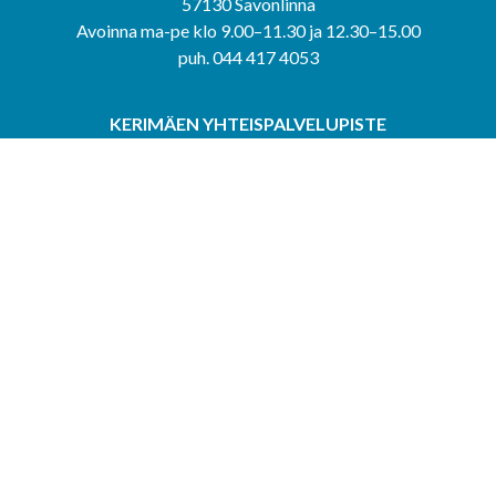
57130 Savonlinna
Avoinna ma-pe klo 9.00–11.30 ja 12.30–15.00
puh. 044 417 4053
KERIMÄEN YHTEISPALVELUPISTE
Kerimäentie 6
58200 Kerimäki
Avoinna ke-to klo 9.00–12.00 ja 12.30–15.00.
PUNKAHARJUN YHTEISPALVELUPISTE
Kauppatie 20
58500 Punkaharju
Avoinna ma-ti klo 9.00–12.00 ja 12.30–15.30.
Saavutettavuusseloste