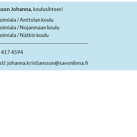
sson Johanna,
koulusihteeri
oimiala / Anttolan koulu
toimiala / Nojanmaan koulu
oimiala / Nätkin koulu
4 417 4594
ti: johanna.kristiansson@savonlinna.fi