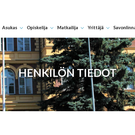
Asukas
Opiskelija
Matkailija
Yrittäjä
Savonlinn
Hyppää sisältöön
HENKILÖN TIEDOT