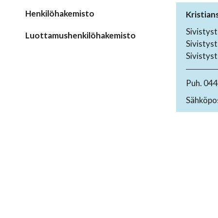
Henkilöhakemisto
Kristian
Sivistyst
Luottamushenkilöhakemisto
Sivistys
Sivistyst
Puh. 04
Sähköpos