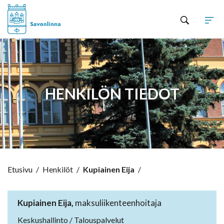
Hyppää sisältöön
HENKILÖN TIEDOT
Etusivu
/
Henkilöt
/
Kupiainen Eija
/
Kupiainen Eija,
maksuliikenteenhoitaja
Keskushallinto / Talouspalvelut