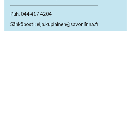
Puh. 044 417 4204
Sähköposti: eija.kupiainen@savonlinna.fi