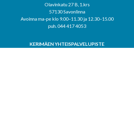
Olavinkatu 27 B, 1.krs
57130 Savonlinna
Avoinna ma-pe klo 9.00–11.30 ja 12.30–15.00
puh. 044 417 4053
KERIMÄEN YHTEISPALVELUPISTE
Kerimäentie 6
58200 Kerimäki
Avoinna ke-to klo 9.00–12.00 ja 12.30–15.00.
PUNKAHARJUN YHTEISPALVELUPISTE
Kauppatie 20
58500 Punkaharju
Avoinna ma-ti klo 9.00–12.00 ja 12.30–15.30.
Saavutettavuusseloste