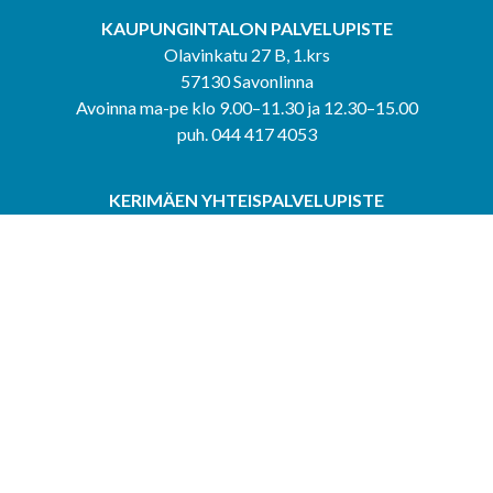
KAUPUNGINTALON PALVELUPISTE
Olavinkatu 27 B, 1.krs
57130 Savonlinna
Avoinna ma-pe klo 9.00–11.30 ja 12.30–15.00
puh. 044 417 4053
KERIMÄEN YHTEISPALVELUPISTE
Kerimäentie 6
58200 Kerimäki
Avoinna ke-to klo 9.00–12.00 ja 12.30–15.00.
PUNKAHARJUN YHTEISPALVELUPISTE
Kauppatie 20
58500 Punkaharju
Avoinna ma-ti klo 9.00–12.00 ja 12.30–15.30.
Saavutettavuusseloste