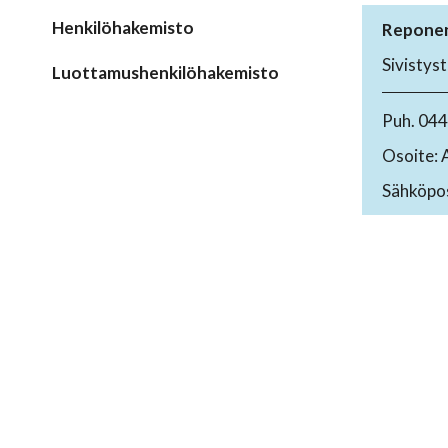
Henkilöhakemisto
Reponen
Sivistys
Luottamushenkilöhakemisto
Puh. 04
Osoite: 
Sähköpos