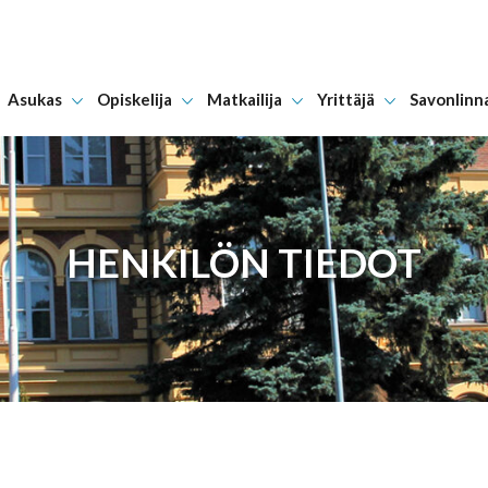
Asukas
Opiskelija
Matkailija
Yrittäjä
Savonlinn
Hyppää sisältöön
HENKILÖN TIEDOT