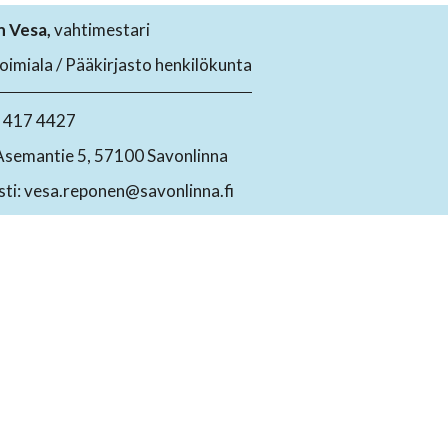
 Vesa,
vahtimestari
toimiala / Pääkirjasto henkilökunta
4 417 4427
Asemantie 5, 57100 Savonlinna
ti: vesa.reponen@savonlinna.fi