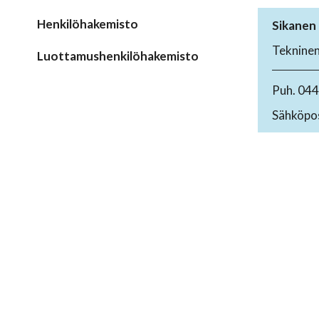
Henkilöhakemisto
Sikanen
Tekninen 
Luottamushenkilöhakemisto
Puh. 04
Sähköpos