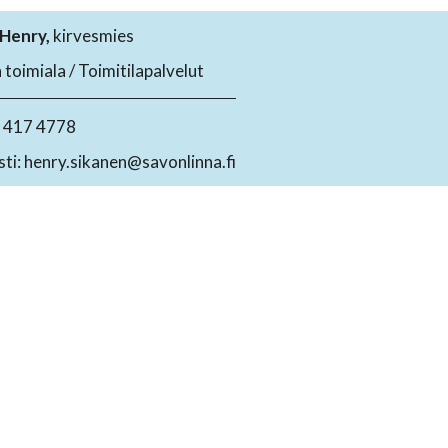
 Henry,
kirvesmies
toimiala / Toimitilapalvelut
4 417 4778
ti: henry.sikanen@savonlinna.fi