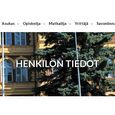
Asukas
Opiskelija
Matkailija
Yrittäjä
Savonlinn
Hyppää sisältöön
HENKILÖN TIEDOT