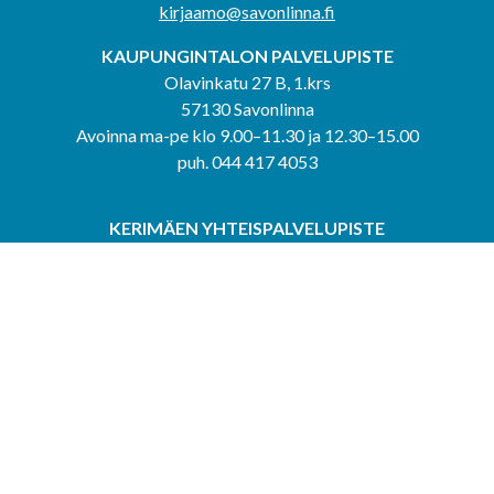
kirjaamo@savonlinna.fi
KAUPUNGINTALON PALVELUPISTE
Olavinkatu 27 B, 1.krs
57130 Savonlinna
Avoinna ma-pe klo 9.00–11.30 ja 12.30–15.00
puh. 044 417 4053
KERIMÄEN YHTEISPALVELUPISTE
Kerimäentie 6
58200 Kerimäki
Avoinna ke-to klo 9.00–12.00 ja 12.30–15.00.
PUNKAHARJUN YHTEISPALVELUPISTE
Kauppatie 20
58500 Punkaharju
Avoinna ma-ti klo 9.00–12.00 ja 12.30–15.30.