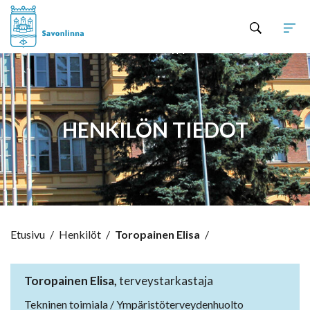
Hyppää sisältöön
HENKILÖN TIEDOT
Etusivu
/
Henkilöt
/
Toropainen Elisa
/
Toropainen Elisa,
terveystarkastaja
Tekninen toimiala / Ympäristöterveydenhuolto