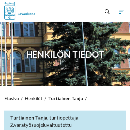
Hyppää sisältöön
HENKILÖN TIEDOT
Etusivu
/
Henkilöt
/
Turtiainen Tanja
/
Turtiainen Tanja,
tuntiopettaja,
2.varatyösuojeluvaltuutettu