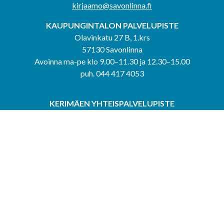
kirjaamo@savonlinna.fi
KAUPUNGINTALON PALVELUPISTE
Olavinkatu 27 B, 1.krs
57130 Savonlinna
Avoinna ma-pe klo 9.00–11.30 ja 12.30–15.00
puh. 044 417 4053
KERIMÄEN YHTEISPALVELUPISTE
Kerimäentie 6
58200 Kerimäki
Avoinna ke-to klo 9.00–12.00 ja 12.30–15.00.
PUNKAHARJUN YHTEISPALVELUPISTE
Kauppatie 20
58500 Punkaharju
Avoinna ma-ti klo 9.00–12.00 ja 12.30–15.30.