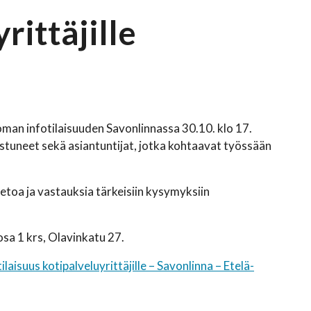
rittäjille
man infotilaisuuden Savonlinnassa 30.10. klo 17.
stuneet sekä asiantuntijat, jotka kohtaavat työssään
etoa ja vastauksia tärkeisiin kysymyksiin
sa 1 krs, Olavinkatu 27.
laisuus kotipalveluyrittäjille – Savonlinna – Etelä-