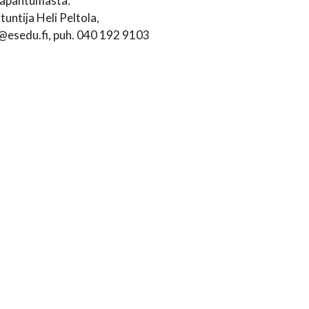
 tapahtumasta:
untija Heli Peltola,
a@esedu.fi, puh. 040 192 9103