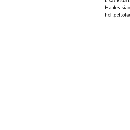
Lisätietoa
Hankeasiant
heli.peltol