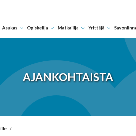
Asukas
Opiskelija
Matkailija
Yrittäjä
Savonlinn
Hyppää sisältöön
AJANKOHTAISTA
ille
/