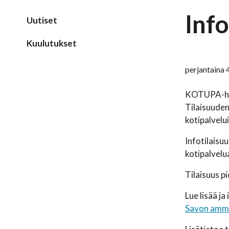
Info
Uutiset
Kuulutukset
perjantaina 
KOTUPA-hank
Tilaisuuden
kotipalvelu
Infotilaisu
kotipalvelual
Tilaisuus p
Lue lisää j
Savon ammat