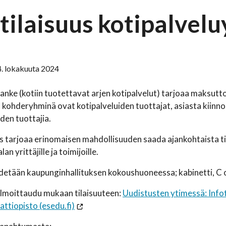
tilaisuus kotipalveluy
4. lokakuuta 2024
e (kotiin tuotettavat arjen kotipalvelut) tarjoaa maksutto
 kohderyhminä ovat kotipalveluiden tuottajat, asiasta kiinno
iden tuottajia.
us tarjoaa erinomaisen mahdollisuuden saada ajankohtaista ti
an yrittäjille ja toimijoille.
idetään kaupunginhallituksen kokoushuoneessa; kabinetti, C o
a ilmoittaudu mukaan tilaisuuteen:
Uudistusten ytimessä: Infoti
tiopisto (esedu.fi)