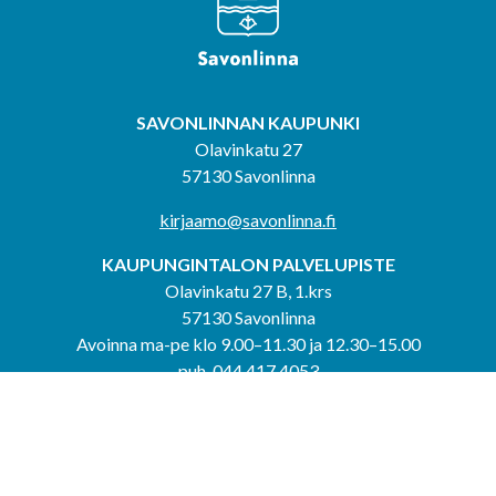
SAVONLINNAN KAUPUNKI
Olavinkatu 27
57130 Savonlinna
kirjaamo@savonlinna.fi
KAUPUNGINTALON PALVELUPISTE
Olavinkatu 27 B, 1.krs
57130 Savonlinna
Avoinna ma-pe klo 9.00–11.30 ja 12.30–15.00
puh. 044 417 4053
KERIMÄEN YHTEISPALVELUPISTE
Kerimäentie 6
58200 Kerimäki