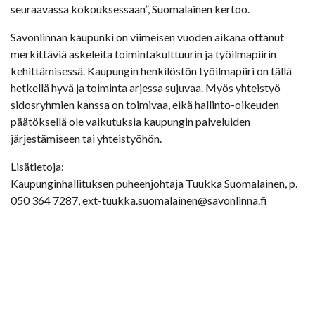
seuraavassa kokouksessaan”, Suomalainen kertoo.
Savonlinnan kaupunki on viimeisen vuoden aikana ottanut
merkittäviä askeleita toimintakulttuurin ja työilmapiirin
kehittämisessä. Kaupungin henkilöstön työilmapiiri on tällä
hetkellä hyvä ja toiminta arjessa sujuvaa. Myös yhteistyö
sidosryhmien kanssa on toimivaa, eikä hallinto-oikeuden
päätöksellä ole vaikutuksia kaupungin palveluiden
järjestämiseen tai yhteistyöhön.
Lisätietoja:
Kaupunginhallituksen puheenjohtaja Tuukka Suomalainen, p.
050 364 7287, ext-tuukka.suomalainen@savonlinna.fi