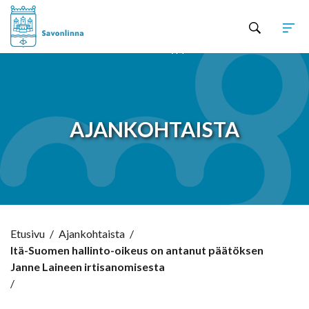
Hyppää sisältöön
AJANKOHTAISTA
Etusivu
/
Ajankohtaista
/
Itä-Suomen hallinto-oikeus on antanut päätöksen
Janne Laineen irtisanomisesta
/