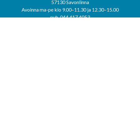
57130 Savonlinna
Avoinna ma-pe klo 9.00–11.30 ja 12.30–15.00
puh. 044 417 4053
KERIMÄEN YHTEISPALVELUPISTE
Kerimäentie 6
58200 Kerimäki
Avoinna ke-to klo 9.00–12.00 ja 12.30–15.00.
PUNKAHARJUN YHTEISPALVELUPISTE
Kauppatie 20
58500 Punkaharju
Avoinna ma-ti klo 9.00–12.00 ja 12.30–15.30.
Saavutettavuusseloste