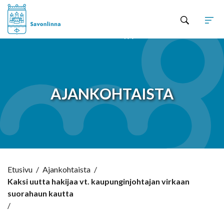
Hyppää sisältöön
AJANKOHTAISTA
Etusivu
/
Ajankohtaista
/
Kaksi uutta hakijaa vt. kaupunginjohtajan virkaan
suorahaun kautta
/