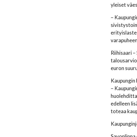
yleiset väe
– Kaupungin
sivistystoi
erityislast
varapuheen
Riihisaari 
talousarvi
euron suuru
Kaupungin h
– Kaupungin
huolehditta
edelleen li
toteaa kau
Kaupunginjo
Savonlinna