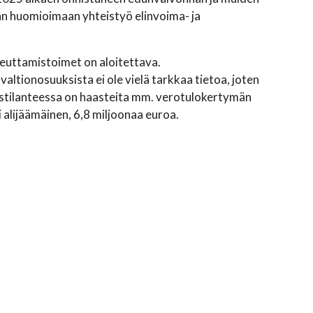
an huomioimaan yhteistyö elinvoima- ja
opeuttamistoimet on aloitettava.
tionosuuksista ei ole vielä tarkkaa tietoa, joten
oustilanteessa on haasteita mm. verotulokertymän
 alijäämäinen, 6,8 miljoonaa euroa.