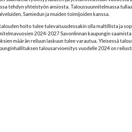
ssa tehdyn yhteistyön ansiosta. Taloussuunnitelmassa tulla
alveluiden, Samiedun ja muiden toimijoiden kanssa.
alouden hoito tulee tulevaisuudessakin olla maltillista ja s
itelmavuosien 2024-2027 Savonlinnan kaupungin saamista val
ksien määrän reiluun laskuun tulee varautua. Yleisessä tal
punginhallituksen talousarvioesitys vuodelle 2024 on reilusti