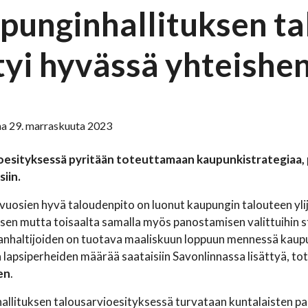
punginhallituksen ta
tyi hyvässä yhteishe
na 29. marraskuuta 2023
oesityksessä pyritään toteuttamaan kaupunkistrategiaa, pan
siin.
vuosien hyvä taloudenpito on luonut kaupungin talouteen yli
en mutta toisaalta samalla myös panostamisen valittuihin stra
ranhaltijoiden on tuotava maaliskuun loppuun mennessä kaup
ka lapsiperheiden määrää saataisiin Savonlinnassa lisättyä, 
en
.
llituksen talousarvioesityksessä turvataan kuntalaisten pa