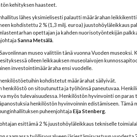
stön kehityksen haasteet.
hallitus lähes yksimielisesti palautti määrärahan leikkikentti
meen kohdistettu 2 % (1,3 milj. euroa) juustohöyläleikkaus pa
enlastentarhan opettajan ja kahden nuorisotyöntekijän palkk
johtaja
Sanna Metsälä
.
– Savonlinnan museo valittiin tänä vuonna Vuoden museoksi. 
oesityksessä olleen leikkauksen museolaivojen kunnossapito
inen investointimääräraha ensi vuodelle.
enkilöstöetuihin kohdistetut määrärahat säilyivät.
 henkilöstö on sitoutunutta ja työhönsä paneutuvaa. Henkilö
va myös tulevaisuudessa. Henkilöstön hyvinvointi on paras t
säpanostuksia henkilöstön hyvinvoinnin edistämiseen. Tämä mei
punginhallituksen puheenjohtaja
Eija Stenberg
.
htajan esittämä 2 % juustohöyläleikkaus tekniselle toimialall
 on saamassa työllisyysalueen järjestämisvastuun vuodesta