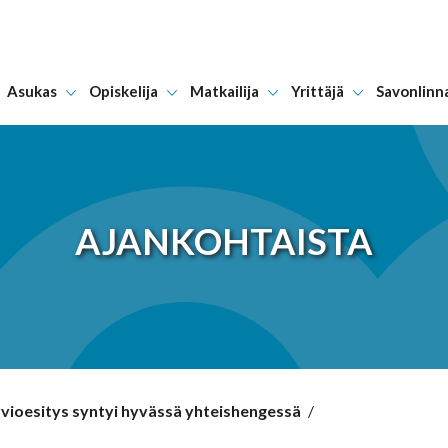
Asukas
Opiskelija
Matkailija
Yrittäjä
Savonlinn
Hyppää sisältöön
AJANKOHTAISTA
vioesitys syntyi hyvässä yhteishengessä
/