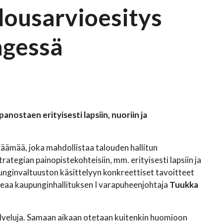
lousarvioesitys
ngessä
ostaen erityisesti lapsiin, nuoriin ja
jäämää, joka mahdollistaa talouden hallitun
tegian painopistekohteisiin, mm. erityisesti lapsiin ja
unginvaltuuston käsittelyyn konkreettiset tavoitteet
toteaa kaupunginhallituksen I varapuheenjohtaja
Tuukka
lveluja. Samaan aikaan otetaan kuitenkin huomioon