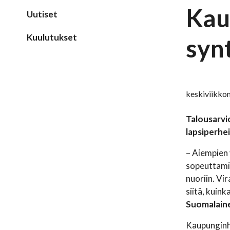
Kau
Uutiset
Kuulutukset
syn
keskiviikko
Talousarvi
lapsiperhei
– Aiempien 
sopeuttamis
nuoriin. Vi
siitä, kuin
Suomalain
Kaupunginha