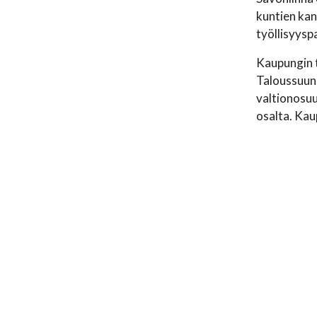
kuntien kan
työllisyysp
Kaupungin t
Taloussuunn
valtionosuu
osalta. Kau