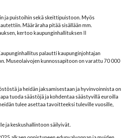
in ja puistoihin sekä skeittipuistoon. Myös
lautettiin. Määräraha pitää sisällään mm.
auksen, kertoo kaupunginhallituksen II
Kaupunginhallitus palautti kaupunginjohtajan
on. Museolaivojen kunnossapitoon on varattu 70 000
stöstä ja heidän jaksamisestaan ja hyvinvoinnista on
apa tuoda säästöjä ja kohdentaa säästyvillä euroilla
dän tulee asettaa tavoitteeksi tuleville vuosille,
e ja keskushallintoon säilyivät.
 2025 alkaen onnistuneen edunvalvonnan ja muiden