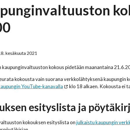
punginvaltuuston ko
00
18. kesäkuuta 2021
 kaupunginvaltuuston kokous pidetään maanantaina 21.6.202
seurata kokousta vain suorana verkkolähtyksenä kaupungin ko
kaupungin YouTube-kanavalla
klo 18 alkaen. Kokousta ei ta
ksen esityslista ja pöytäkir
altuuston kokouksen esityslista on
julkaistu kaupungin verkk
spöytäkirjan.