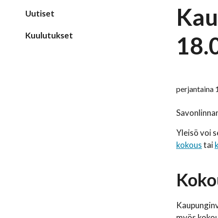
Kau
Uutiset
Kuulutukset
18.
perjantaina 
Savonlinnan
Yleisö voi 
kokous
tai
Kokou
Kaupunginv
myös kokou