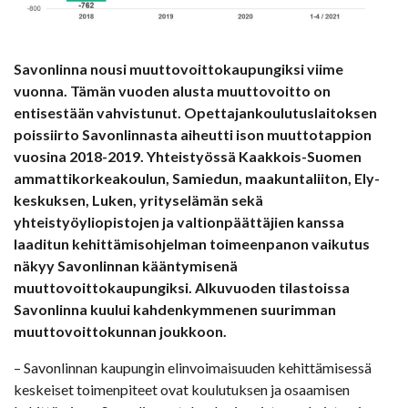
Savonlinna nousi muuttovoittokaupungiksi viime
vuonna. Tämän vuoden alusta muuttovoitto on
entisestään vahvistunut. Opettajankoulutuslaitoksen
poissiirto Savonlinnasta aiheutti ison muuttotappion
vuosina 2018-2019. Yhteistyössä Kaakkois-Suomen
ammattikorkeakoulun, Samiedun, maakuntaliiton, Ely-
keskuksen, Luken, yrityselämän sekä
yhteistyöyliopistojen ja valtionpäättäjien kanssa
laaditun kehittämisohjelman toimeenpanon vaikutus
näkyy Savonlinnan kääntymisenä
muuttovoittokaupungiksi. Alkuvuoden tilastoissa
Savonlinna kuului kahdenkymmenen suurimman
muuttovoittokunnan joukkoon.
– Savonlinnan kaupungin elinvoimaisuuden kehittämisessä
keskeiset toimenpiteet ovat koulutuksen ja osaamisen