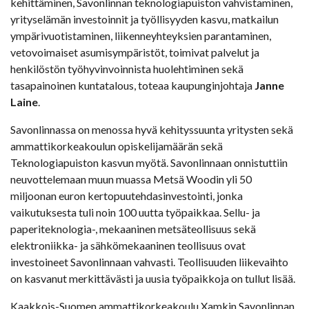
kehittäminen, Savonlinnan teknologiapuiston vahvistaminen,
yrityselämän investoinnit ja työllisyyden kasvu, matkailun
ympärivuotistaminen, liikenneyhteyksien parantaminen,
vetovoimaiset asumisympäristöt, toimivat palvelut ja
henkilöstön työhyvinvoinnista huolehtiminen sekä
tasapainoinen kuntatalous, toteaa kaupunginjohtaja
Janne
Laine
.
Savonlinnassa on menossa hyvä kehityssuunta yritysten sekä
ammattikorkeakoulun opiskelijamäärän sekä
Teknologiapuiston kasvun myötä. Savonlinnaan onnistuttiin
neuvottelemaan muun muassa Metsä Woodin yli 50
miljoonan euron kertopuutehdasinvestointi, jonka
vaikutuksesta tuli noin 100 uutta työpaikkaa. Sellu- ja
paperiteknologia-, mekaaninen metsäteollisuus sekä
elektroniikka- ja sähkömekaaninen teollisuus ovat
investoineet Savonlinnaan vahvasti. Teollisuuden liikevaihto
on kasvanut merkittävästi ja uusia työpaikkoja on tullut lisää.
Kaakkois-Suomen ammattikorkeakoulu Xamkin Savonlinnan