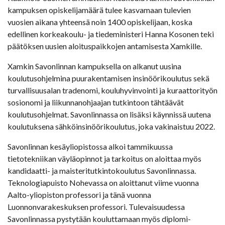
kampuksen opiskelijamäärä tulee kasvamaan tulevien
vuosien aikana yhteensä noin 1400 opiskelijaan, koska
edellinen korkeakoulu- ja tiedeministeri Hanna Kosonen teki
päätöksen uusien aloituspaikkojen antamisesta Xamkille.
Xamkin Savonlinnan kampuksella on alkanut uusina
koulutusohjelmina puurakentamisen insinöörikoulutus sekä
turvallisuusalan tradenomi, kouluhyvinvointi ja kuraattorityön
sosionomi ja liikunnanohjaajan tutkintoon tähtäävät
koulutusohjelmat. Savonlinnassa on lisäksi käynnissä uutena
koulutuksena sähköinsinöörikoulutus, joka vakinaistuu 2022.
Savonlinnan kesäyliopistossa alkoi tammikuussa
tietotekniikan väyläopinnot ja tarkoitus on aloittaa myös
kandidaatti- ja maisteritutkintokoulutus Savonlinnassa.
Teknologiapuisto Nohevassa on aloittanut viime vuonna
Aalto-yliopiston professori ja tänä vuonna
Luonnonvarakeskuksen professori. Tulevaisuudessa
Savonlinnassa pystytään kouluttamaan myös diplomi-