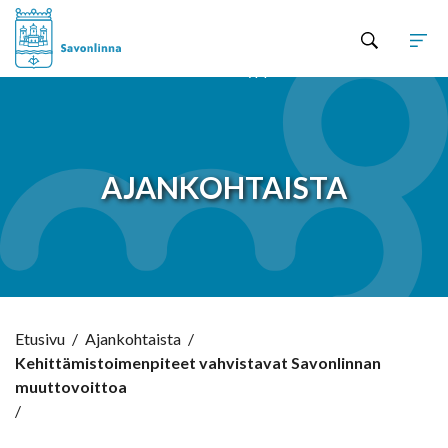
Hyppää sisältöön
AJANKOHTAISTA
Etusivu
/
Ajankohtaista
/
Kehittämistoimenpiteet vahvistavat Savonlinnan
muuttovoittoa
/