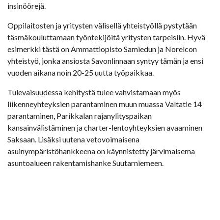
insinöörejä.
Oppilaitosten ja yritysten välisellä yhteistyöllä pystytään
täsmäkouluttamaan työntekijöitä yritysten tarpeisiin. Hyvä
esimerkki tästä on Ammattiopisto Samiedun ja Norelcon
yhteistyö, jonka ansiosta Savonlinnaan syntyy tämän ja ensi
vuoden aikana noin 20-25 uutta työpaikkaa.
Tulevaisuudessa kehitystä tulee vahvistamaan myös
liikenneyhteyksien parantaminen muun muassa Valtatie 14
parantaminen, Parikkalan rajanylityspaikan
kansainvälistäminen ja charter-lentoyhteyksien avaaminen
Saksaan. Lisäksi uutena vetovoimaisena
asuinympäristöhankkeena on käynnistetty järvimaisema
asuntoalueen rakentamishanke Suutarniemeen.