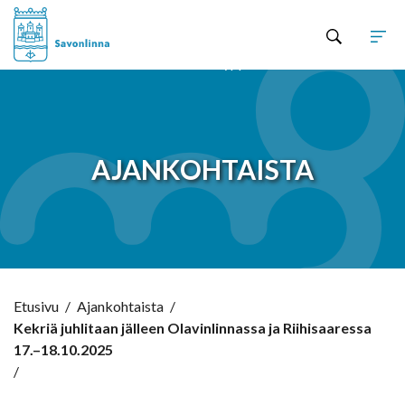
Hyppää sisältöön
AJANKOHTAISTA
Etusivu
/
Ajankohtaista
/
Kekriä juhlitaan jälleen Olavinlinnassa ja Riihisaaressa
17.–18.10.2025
/