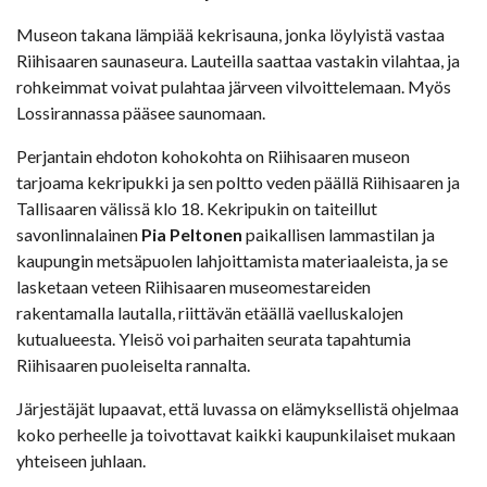
Museon takana lämpiää kekrisauna, jonka löylyistä vastaa
Riihisaaren saunaseura. Lauteilla saattaa vastakin vilahtaa, ja
rohkeimmat voivat pulahtaa järveen vilvoittelemaan. Myös
Lossirannassa pääsee saunomaan.
Perjantain ehdoton kohokohta on Riihisaaren museon
tarjoama kekripukki ja sen poltto veden päällä Riihisaaren ja
Tallisaaren välissä klo 18. Kekripukin on taiteillut
savonlinnalainen
Pia Peltonen
paikallisen lammastilan ja
kaupungin metsäpuolen lahjoittamista materiaaleista, ja se
lasketaan veteen Riihisaaren museomestareiden
rakentamalla lautalla, riittävän etäällä vaelluskalojen
kutualueesta. Yleisö voi parhaiten seurata tapahtumia
Riihisaaren puoleiselta rannalta.
Järjestäjät lupaavat, että luvassa on elämyksellistä ohjelmaa
koko perheelle ja toivottavat kaikki kaupunkilaiset mukaan
yhteiseen juhlaan.