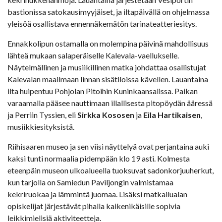
bastionissa satokausimyyjäiset, ja iltapäivällä on ohjelmassa
yleisöä osallistava ennennäkemätön tarinateatteriesitys.
Ennakkolipun ostamalla on molempina päivinä mahdollisuus
lähteä mukaan salaperäiselle Kalevala-vaellukselle.
Näytelmällinen ja musiikillinen matka johdattaa osallistujat
Kalevalan maailmaan linnan sisätiloissa kävellen. Lauantaina
ilta huipentuu Pohjolan Pitoihin Kuninkaansalissa. Paikan
varaamalla pääsee nauttimaan illallisesta pitopöydän ääressä
ja Perriin Tyssien, eli
Sirkka Kososen
ja
Eila Hartikaisen
,
musiikkiesityksistä.
Riihisaaren museo ja sen viisi näyttelyä ovat perjantaina auki
kaksi tunti normaalia pidempään klo 19 asti. Kolmesta
eteenpäin museon ulkoalueella tuoksuvat sadonkorjuuherkut,
kun tarjolla on Samiedun Paviljongin valmistamaa
kekriruokaa ja lämmintä juomaa. Lisäksi matkailualan
opiskelijat järjestävät pihalla kaikenikäisille sopivia
leikkimielisiä aktiviteetteja.