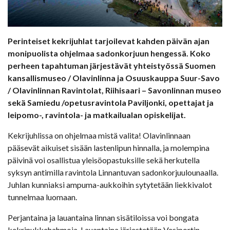
Perinteiset kekrijuhlat tarjoilevat kahden päivän ajan
monipuolista ohjelmaa sadonkorjuun hengessä. Koko
perheen tapahtuman järjestävät yhteistyössä Suomen
kansallismuseo / Olavinlinna ja Osuuskauppa Suur-Savo
/ Olavinlinnan Ravintolat, Riihisaari – Savonlinnan museo
sekä Samiedu /opetusravintola Paviljonki, opettajat ja
leipomo-, ravintola- ja matkailualan opiskelijat.
Kekrijuhlissa on ohjelmaa mistä valita! Olavinlinnaan
pääsevät aikuiset sisään lastenlipun hinnalla, ja molempina
päivinä voi osallistua yleisöopastuksille sekä herkutella
syksyn antimilla ravintola Linnantuvan sadonkorjuulounaalla.
Juhlan kunniaksi ampuma-aukkoihin sytytetään liekkivalot
tunnelmaa luomaan.
Perjantaina ja lauantaina linnan sisätiloissa voi bongata
kekrinukkehahmoja. Lauantaina järjestetään Vesiportin