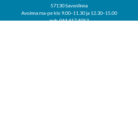
57130 Savonlinna
Avoinna ma-pe klo 9.00–11.30 ja 12.30–15.00
puh. 044 417 4053
KERIMÄEN YHTEISPALVELUPISTE
Kerimäentie 6
58200 Kerimäki
Avoinna ke-to klo 9.00–12.00 ja 12.30–15.00.
PUNKAHARJUN YHTEISPALVELUPISTE
Kauppatie 20
58500 Punkaharju
Avoinna ma-ti klo 9.00–12.00 ja 12.30–15.30.
Saavutettavuusseloste