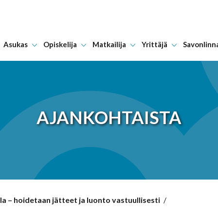
Asukas
Opiskelija
Matkailija
Yrittäjä
Savonlinn
Hyppää sisältöön
AJANKOHTAISTA
la – hoidetaan jätteet ja luonto vastuullisesti
/