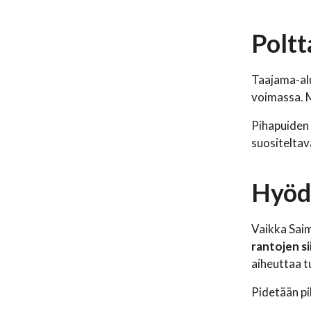
Poltt
Taajama-alu
voimassa. M
Pihapuiden
suositeltava
Hyödy
Vaikka Saim
rantojen s
aiheuttaa tu
Pidetään pi