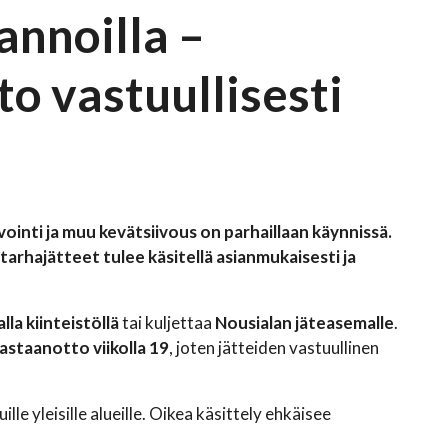
annoilla –
to vastuullisesti
ointi ja muu kevätsiivous on parhaillaan käynnissä.
arhajätteet tulee käsitellä asianmukaisesti ja
a kiinteistöllä
tai kuljettaa
Nousialan jäteasemalle
.
astaanotto viikolla 19
, joten jätteiden vastuullinen
lle yleisille alueille. Oikea käsittely ehkäisee