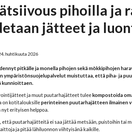
tsiivous pihoilla ja r
etaan jätteet ja luon
24. huhtikuuta 2026
ennyt pitkälle ja monella pihojen sekä mökkipihojen harav
 ympäristönsuojelupalvelut muistuttaa, että piha- ja puut
 kunnioittaen.
ointijätteet ja muut puutarhajätteet tulee
kompostoida omall
 on kotitalouksille
perinteinen puutarhajätteen ilmainen v
n nyt erityisen helppoa.
että puutarhajätteitä ei saa jättää metsään, puistoihin tai mui
ttoja ja pitää lähiluonnon viihtyisänä kaikille.