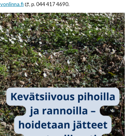
onlinna.fi
, p. 044 417 4690.