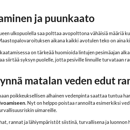
aminen ja puunkaato
een ulkopuolella saa polttaa avopolttona vähäisiä määriä kui
aastopalovaroituksen aikana kaikki avotulen teko on aina ki
 kaatamisessa on tärkeää huomioida lintujen pesimäajan alk
a siirtää syksyn puolelle, jotta pesiville linnuille turvataan r
nnä matalan veden edut ran
aan poikkeuksellisen alhainen vedenpinta saattaa tuntua har
iivoamiseen
. Nyt on helppo poistaa rannoilta esimerkiksi ved
rvallisuusriskin uimareille.
hat, rannat ja lähiympäristöt siistinä, turvallisena ja luonnon