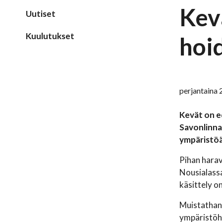
Kevä
Uutiset
Kuulutukset
hoid
perjantaina 
Kevät on ed
Savonlinnan
ympäristöä
Pihan harav
Nousialassa
käsittely o
Muistathan, 
ympäristöhai