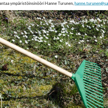
 antaa ympäristöinsinööri Hanne Turunen,
hanne.turunen@sav