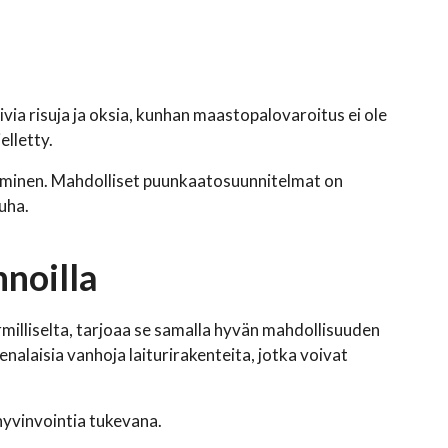
via risuja ja oksia, kunhan maastopalovaroitus ei ole
elletty.
aminen. Mahdolliset puunkaatosuunnitelmat on
auha.
noilla
milliselta, tarjoaa se samalla hyvän mahdollisuuden
enalaisia vanhoja laiturirakenteita, jotka voivat
 hyvinvointia tukevana.