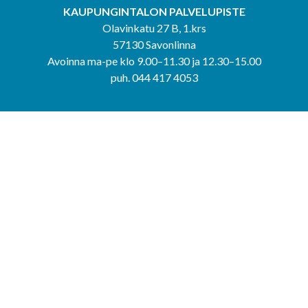
KAUPUNGINTALON PALVELUPISTE
Olavinkatu 27 B, 1.krs
57130 Savonlinna
Avoinna ma-pe klo 9.00–11.30 ja 12.30–15.00
puh. 044 417 4053
KERIMÄEN YHTEISPALVELUPISTE
Kerimäentie 6
58200 Kerimäki
Avoinna ke-to klo 9.00–12.00 ja 12.30–15.00.
PUNKAHARJUN YHTEISPALVELUPISTE
Kauppatie 20
58500 Punkaharju
Avoinna ma-ti klo 9.00–12.00 ja 12.30–15.30.
Saavutettavuusseloste