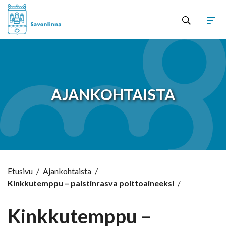
Hyppää sisältöön
AJANKOHTAISTA
Etusivu
/
Ajankohtaista
/
Kinkkutemppu – paistinrasva polttoaineeksi
/
Kinkkutemppu –