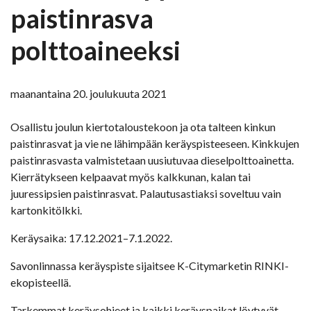
paistinrasva
polttoaineeksi
maanantaina 20. joulukuuta 2021
Osallistu joulun kiertotaloustekoon ja ota talteen kinkun
paistinrasvat ja vie ne lähimpään keräyspisteeseen. Kinkkujen
paistinrasvasta valmistetaan uusiutuvaa dieselpolttoainetta.
Kierrätykseen kelpaavat myös kalkkunan, kalan tai
juuressipsien paistinrasvat. Palautusastiaksi soveltuu vain
kartonkitölkki.
Keräysaika: 17.12.2021–7.1.2022.
Savonlinnassa keräyspiste sijaitsee K-Citymarketin RINKI-
ekopisteellä.
Tarkemmat keräysohjeet ja kaikki keräyspaikat löytyvät