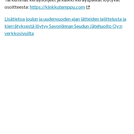
osoitteesta:
https://kinkkutemppu.com
Lisätietoa joulun ja uudenvuoden ajan jätteiden lajittelusta ja
kierrätyksestä löytyy Savonlinnan Seudun Jätehuolto Oy:n
verkkosivuilta