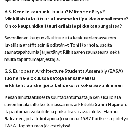
6.5. Kenelle kaupunki kuuluu? Miten se näkyy?
Minkälaista kulttuuria luomme kotipaikkakunnallemme?
Onko kaupunkikulttuuri erilaista pikkukaupungeissa?
Savonlinnan kaupunkikulttuurista keskustelemassa mm.
luvallisia graffitiseiniä edistänyt
Toni Korhola
, useita
saunatapahtumia järjestänyt Riihisaaren saunaseura, sekä
muita tapahtumajärjestäjiä.
3.6. European Architecture Students Assembly (EASA)
tuo heinä-elokuussa satoja kansainvälisiä
arkkitehtiopiskelijoita
kahdeksi viikoksi Savonlinnaan
Kesän ainutlaatuisesta suurtapahtumasta ja sen sisällöistä
savonlinnalaisille kertomassa mm. arkkitehti
Sanni Hujanen
.
Tapahtuman vaikutuksia paikallisesti avaa aluksi
Hannu
Sairanen
, joka toimi apuna jo vuonna 1987 Putikossa pidetyn
EASA- tapahtuman järjestelyissä