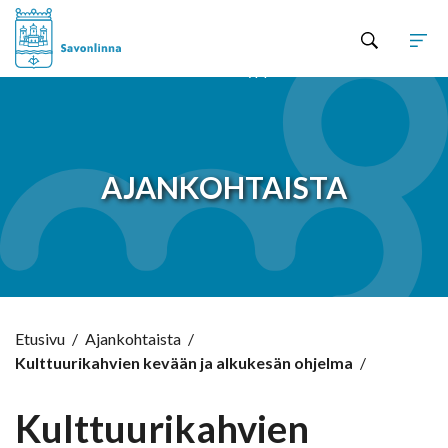
Hyppää sisältöön
AJANKOHTAISTA
Etusivu
/
Ajankohtaista
/
Kulttuurikahvien kevään ja alkukesän ohjelma
/
Kulttuurikahvien