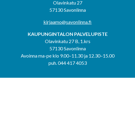
Olavinkatu 27
57130 Savonlinna
kirjaamo@savonlinna.fi
KAUPUNGINTALON PALVELUPISTE
Olavinkatu 27 B, 1.krs
57130 Savonlinna
Avoinna ma-pe klo 9.00–11.30 ja 12.30–15.00
puh. 044 417 4053
KERIMÄEN YHTEISPALVELUPISTE
Kerimäentie 6
58200 Kerimäki
Avoinna ke-to klo 9.00–12.00 ja 12.30–15.00.
PUNKAHARJUN YHTEISPALVELUPISTE
Kauppatie 20
58500 Punkaharju