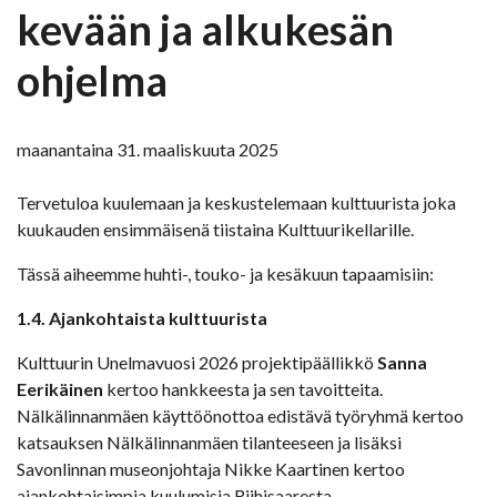
kevään ja alkukesän
ohjelma
maanantaina 31. maaliskuuta 2025
Tervetuloa kuulemaan ja keskustelemaan kulttuurista joka
kuukauden ensimmäisenä tiistaina Kulttuurikellarille.
Tässä aiheemme huhti-, touko- ja kesäkuun tapaamisiin:
1.4. Ajankohtaista kulttuurista
Kulttuurin Unelmavuosi 2026 projektipäällikkö
Sanna
Eerikäinen
kertoo hankkeesta ja sen tavoitteita.
Nälkälinnanmäen käyttöönottoa edistävä työryhmä kertoo
katsauksen Nälkälinnanmäen tilanteeseen ja lisäksi
Savonlinnan museonjohtaja Nikke Kaartinen kertoo
ajankohtaisimpia kuulumisia Riihisaaresta.