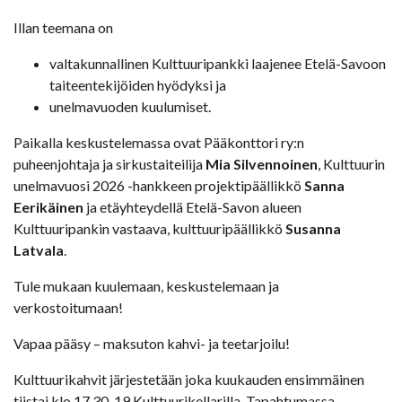
Illan teemana on
valtakunnallinen Kulttuuripankki laajenee Etelä-Savoon
taiteentekijöiden hyödyksi ja
unelmavuoden kuulumiset.
Paikalla keskustelemassa ovat Pääkonttori ry:n
puheenjohtaja ja sirkustaiteilija
Mia Silvennoinen
, Kulttuurin
unelmavuosi 2026 -hankkeen projektipäällikkö
Sanna
Eerikäinen
ja etäyhteydellä Etelä-Savon alueen
Kulttuuripankin vastaava, kulttuuripäällikkö
Susanna
Latvala
.
Tule mukaan kuulemaan, keskustelemaan ja
verkostoitumaan!
Vapaa pääsy – maksuton kahvi- ja teetarjoilu!
Kulttuurikahvit järjestetään joka kuukauden ensimmäinen
tiistai klo 17.30-19 Kulttuurikellarilla. Tapahtumassa