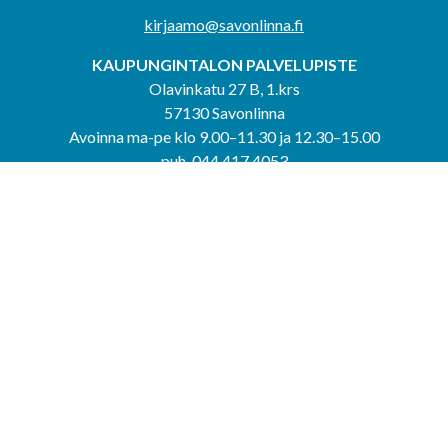
kirjaamo@savonlinna.fi
KAUPUNGINTALON PALVELUPISTE
Olavinkatu 27 B, 1.krs
57130 Savonlinna
Avoinna ma-pe klo 9.00–11.30 ja 12.30–15.00
puh. 044 417 4053
KERIMÄEN YHTEISPALVELUPISTE
Kerimäentie 6
58200 Kerimäki
Avoinna ke-to klo 9.00–12.00 ja 12.30–15.00.
PUNKAHARJUN YHTEISPALVELUPISTE
Kauppatie 20
58500 Punkaharju
Avoinna ma-ti klo 9.00–12.00 ja 12.30–15.30.