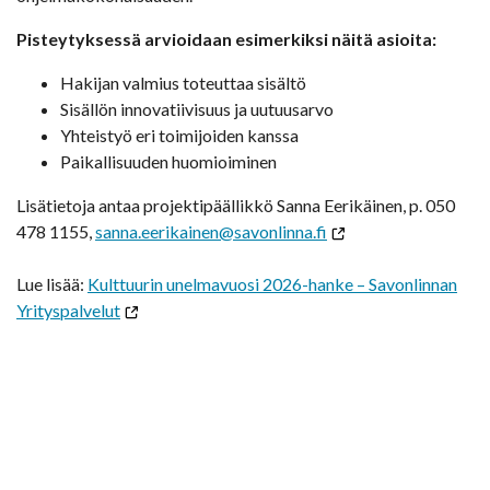
Pisteytyksessä arvioidaan esimerkiksi näitä asioita:
Hakijan valmius toteuttaa sisältö
Sisällön innovatiivisuus ja uutuusarvo
Yhteistyö eri toimijoiden kanssa
Paikallisuuden huomioiminen
Lisätietoja antaa projektipäällikkö Sanna Eerikäinen, p. 050
478 1155,
sanna.eerikainen@savonlinna.fi
Lue lisää:
Kulttuurin unelmavuosi 2026-hanke – Savonlinnan
Yrityspalvelut