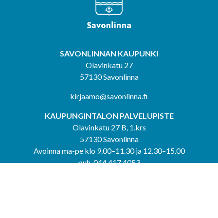
SAVONLINNAN KAUPUNKI
Olavinkatu 27
57130 Savonlinna
kirjaamo@savonlinna.fi
KAUPUNGINTALON PALVELUPISTE
Olavinkatu 27 B, 1.krs
57130 Savonlinna
Avoinna ma-pe klo 9.00–11.30 ja 12.30–15.00
puh. 044 417 4053
KERIMÄEN YHTEISPALVELUPISTE
Kerimäentie 6
58200 Kerimäki