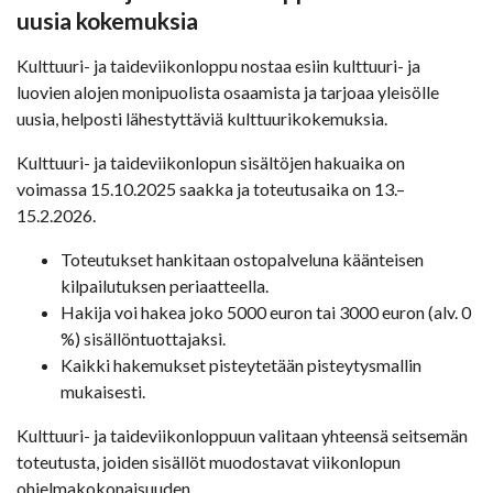
uusia kokemuksia
Kulttuuri- ja taideviikonloppu nostaa esiin kulttuuri- ja
luovien alojen monipuolista osaamista ja tarjoaa yleisölle
uusia, helposti lähestyttäviä kulttuurikokemuksia.
Kulttuuri- ja taideviikonlopun sisältöjen hakuaika on
voimassa 15.10.2025 saakka ja toteutusaika on 13.–
15.2.2026.
Toteutukset hankitaan ostopalveluna käänteisen
kilpailutuksen periaatteella.
Hakija voi hakea joko 5000 euron tai 3000 euron (alv. 0
%) sisällöntuottajaksi.
Kaikki hakemukset pisteytetään pisteytysmallin
mukaisesti.
Kulttuuri- ja taideviikonloppuun valitaan yhteensä seitsemän
toteutusta, joiden sisällöt muodostavat viikonlopun
ohjelmakokonaisuuden.