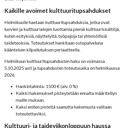
Kaikille avoimet kulttuuritupsahdukset
Helmikuulle haetaan kulttuuritupsahduksia, jotka ovat
luovien ja kulttuurialojen tuottamia pieniä kulttuurisisältöjä,
kuten esityksiä, näyttelyitä, työpajoja tai yhteisöllisiä
taideteoksia. Toteutukset hankitaan ostopalveluna
käänteisen kilpailutuksen periaatteella.
Helmikuun kulttuuritupsahdusten haku on voimassa
5.10.2025 asti ja tupsahdusten toteutusaika on helmikuussa
2026.
Hankintahinta: 1500 € (alv. 0 %)
Kaikki hakemukset pisteytetään ennalta määritellyn
mallin mukaan.
Kaksi eniten pisteitä saanutta hakemusta valitaan
toteutettaviksi.
Kulttuuri- ja taideviikonloppuun haussa