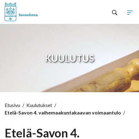
Hyppää sisältöön
KUULUTUS
Etusivu
/
Kuulutukset
/
Etelä-Savon 4. vaihemaakuntakaavan voimaantulo
/
Etelä-Savon 4.