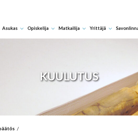
Asukas
Opiskelija
Matkailija
Yrittäjä
Savonlinn
Hyppää sisältöön
KUULUTUS
päätös
/