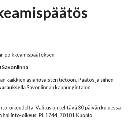
kkeamispäätös
an poikkeamispäätöksen:
0 Savonlinna
an kaikkien asianosaisten tietoon. Päätös ja siihen
nvarauksella
Savonlinnan kaupungintalon
into-oikeudelta. Valitus on tehtävä 30 päivän kuluessa
en hallinto-oikeus, PL 1744, 70101 Kuopio