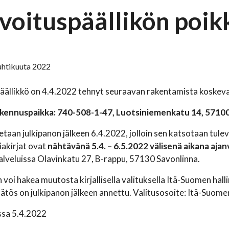
voituspäällikön poi
huhtikuuta 2022
äällikkö on 4.4.2022 tehnyt seuraavan rakentamista koskev
akennuspaikka: 740-508-1-47, Luotsiniemenkatu 14, 5710
taan julkipanon jälkeen 6.4.2022, jolloin sen katsotaan tulev
iakirjat ovat
nähtävänä 5.4. – 6.5.2022 välisenä aikana aja
lveluissa Olavinkatu 27, B-rappu, 57130 Savonlinna.
voi hakea muutosta kirjallisella valituksella Itä-Suomen hall
päätös on julkipanon jälkeen annettu. Valitusosoite: Itä-Suom
ssa 5.4.2022