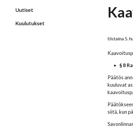
Kaa
Uutiset
Kuulutukset
tiistaina 5. 
Kaavoitusp
§ 8 R
Päätös anne
kuuluvat as
kaavoituspa
Päätökseen 
siitä, kun 
Savonlinna