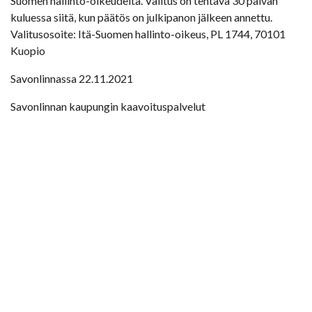
Suomen hallinto-oikeudelta. Valitus on tehtävä 30 päivän
kuluessa siitä, kun päätös on julkipanon jälkeen annettu.
Valitusosoite: Itä-Suomen hallinto-oikeus, PL 1744, 70101
Kuopio
Savonlinnassa 22.11.2021
Savonlinnan kaupungin kaavoituspalvelut