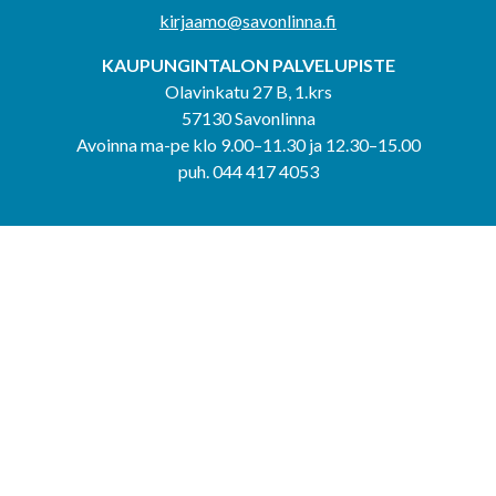
kirjaamo@savonlinna.fi
KAUPUNGINTALON PALVELUPISTE
Olavinkatu 27 B, 1.krs
57130 Savonlinna
Avoinna ma-pe klo 9.00–11.30 ja 12.30–15.00
puh. 044 417 4053
KERIMÄEN YHTEISPALVELUPISTE
Kerimäentie 6
58200 Kerimäki
Avoinna ke-to klo 9.00–12.00 ja 12.30–15.00.
PUNKAHARJUN YHTEISPALVELUPISTE
Kauppatie 20
58500 Punkaharju
Avoinna ma-ti klo 9.00–12.00 ja 12.30–15.30.