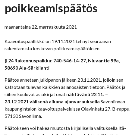
poikkeamispäätös
maanantaina 22. marraskuuta 2021
Kaavoituspäällikkö on 19.11.2021 tehnyt seuraavan
rakentamista koskevan poikkeamispäätöksen:
§ 24
Rakennuspaikka: 740-546-14-27, Niuvantie 99a,
58690 Ala-Särkilahti
Päätös annetaan julkipanon jälkeen 23.11.2021, jolloin sen
katsotaan tulevan kaikkien asianosaisten tietoon. Päätös ja
siihen kuuluvat asiakirjat ovat
nähtävänä 22.11. –
23.12.2021 välisenä aikana ajanvarauksella
Savonlinnan
kaupungintalon kaavoituspalveluissa Olavinkatu 27, B-rappu,
57130 Savonlinna.
Päätökseen voi hakea muutosta kirjallisella valituksella Itä-