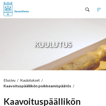
Hyppää sisältöön
KUULUTUS
Etusivu
/
Kuulutukset
/
Kaavoituspäällikön poikkeamispäätös
/
Kaavoituspäällikön