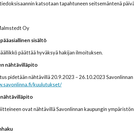
iedoksisaannin katsotaan tapahtuneen seitsemäntenä päivän
Malmstedt Oy
ääasiallinen sisältö
ällikkö päättää hyväksyä hakijan ilmoituksen.
n nähtävilläpito
us pidetään nähtävillä 20.9.2023 – 26.10.2023 Savonlinnan ka
.savonlinna.fi/kuulutukset/
nähtävilläpito
iitteineen ovat nähtävillä Savonlinnan kaupungin ympäristö
nhaku