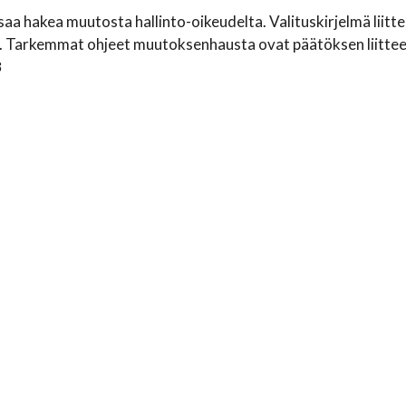
saa hakea muutosta hallinto-oikeudelta. Valituskirjelmä liitt
. Tarkemmat ohjeet muutoksenhausta ovat päätöksen liittee
3