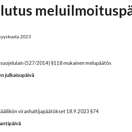
lutus meluilmoitusp
. syyskuuta 2023
suojelulain (527/2014) §118 mukainen melupäätös
n julkaisupäivä
ällikön viranhaltijapäätökset 18.9.2023 §74
antipäivä