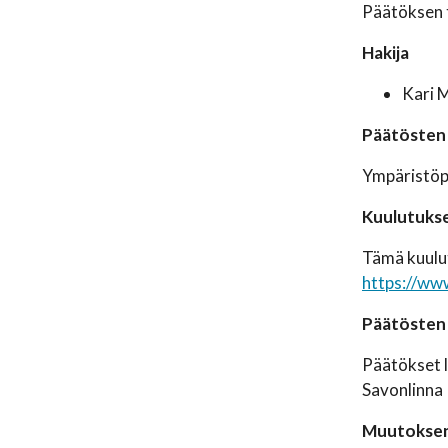
Päätöksen t
Hakija
Kari 
Päätösten p
Ympäristöpä
Kuulutukse
Tämä kuulut
https://www
Päätösten 
Päätökset l
Savonlinna
Muutokse