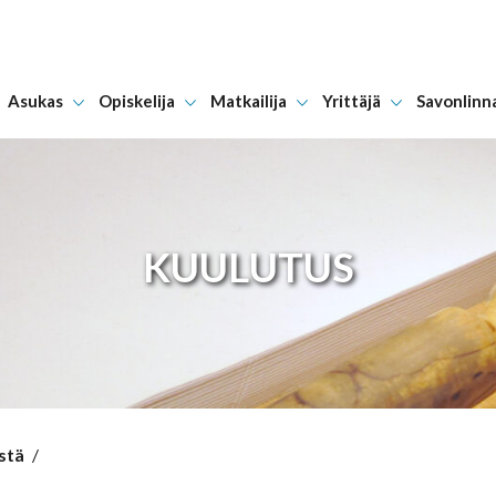
Asukas
Opiskelija
Matkailija
Yrittäjä
Savonlinn
Hyppää sisältöön
KUULUTUS
stä
/